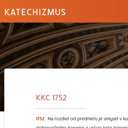
KATECHIZMUS
KKC 1752
1752
Na rozdiel od predmetu je úmysel v ko
dobrovoľného konania a určuje toto konani