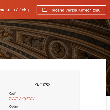
menty a články
Tlačená verzia Katechizmu
KKC 1752
ŽIVOT V KRISTOVI