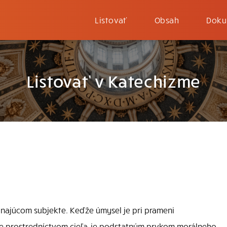
Listovať
Obsah
Doku
Listovať v Katechizme
najúcom subjekte. Keďže úmysel je pri prameni
e prostredníctvom cieľa, je podstatným prvkom morálneho