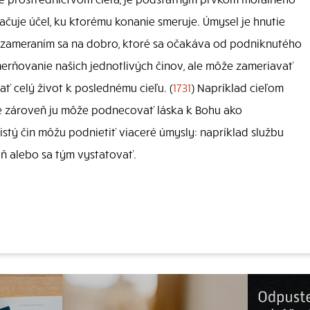
načuje účel, ku ktorému konanie smeruje. Úmysel je hnutie
e zameraním sa na dobro, ktoré sa očakáva od podniknutého
erňovanie našich jednotlivých činov, ale môže zameriavať
ať celý život k poslednému cieľu. (
1731
) Napríklad cieľom
le zároveň ju môže podnecovať láska k Bohu ako
istý čin môžu podnietiť viaceré úmysly: napríklad službu
ň alebo sa tým vystatovať.