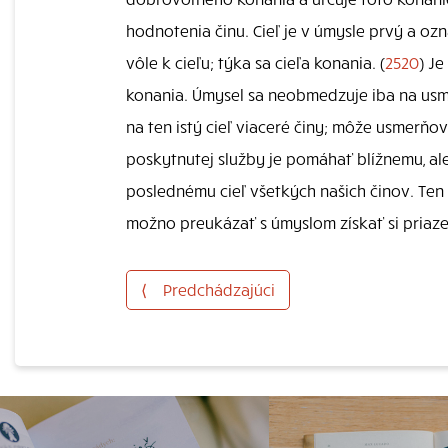
hodnotenia činu. Cieľ je v úmysle prvý a oz
vôle k cieľu; týka sa cieľa konania. (
2520
) J
konania. Úmysel sa neobmedzuje iba na usm
na ten istý cieľ viaceré činy; môže usmerňov
poskytnutej služby je pomáhať blížnemu, a
poslednému cieľ všetkých našich činov. Ten 
možno preukázať s úmyslom získať si priaze
⟨
Predchádzajúci