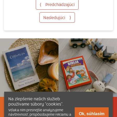
⟨
Predchádzajúci
Nasledujúci
⟩
Na zlepšenie našich služieb
používame súbory “cookies”.
Listovať
Obsah
Dokumenty a články
Vďaka nim presnejšie analyzujeme
Ok, súhlasím
návštevnosť, prispôsobujeme reklamu a