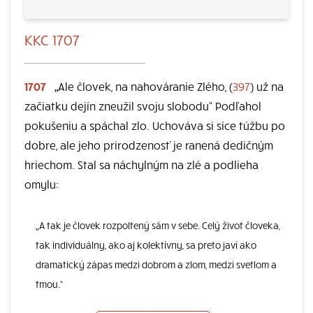
KKC 1707
1707
„Ale človek, na nahováranie Zlého, (
397
) už na
začiatku dejín zneužil svoju slobodu“ Podľahol
pokušeniu a spáchal zlo. Uchováva si síce túžbu po
dobre, ale jeho prirodzenosť je ranená dedičným
hriechom. Stal sa náchylným na zlé a podlieha
omylu:
„A tak je človek rozpoltený sám v sebe. Celý život človeka,
tak individuálny, ako aj kolektívny, sa preto javí ako
dramatický zápas medzi dobrom a zlom, medzi svetlom a
tmou.“