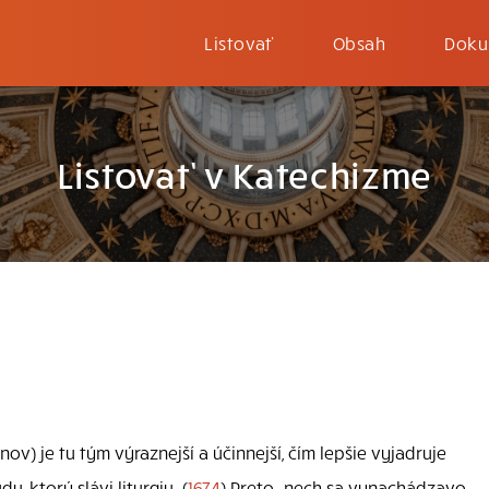
Listovať
Obsah
Doku
Listovať v Katechizme
ov) je tu tým výraznejší a účinnejší, čím lepšie vyjadruje
u, ktorý slávi liturgiu. (
1674
) Preto „nech sa vynachádzavo