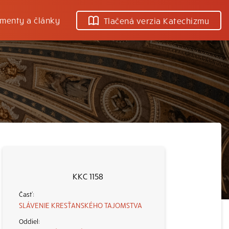
menty a články
Tlačená verzia Katechizmu
KKC 1158
SLÁVENIE KRESŤANSKÉHO TAJOMSTVA