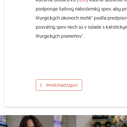
podporuje ľudový náboženský spev, aby pri
liturgických úkonoch mohli“ podľa predpisov 
posvätný spev nech sú v súlade s katolícky
liturgických prameňov“.
⟨
Predchádzajúci