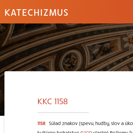
KATECHIZMUS
KKC 1158
1158
Súlad znakov (spevu, hudby, slov a úkon
kultúrne bohatstvo (
1201
) vlastné Božiemu ľud