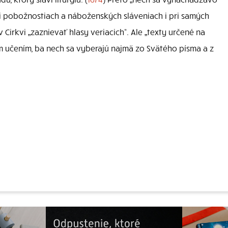
 pobožnostiach a náboženských sláveniach i pri samých
Cirkvi „zaznievať hlasy veriacich“. Ale „texty určené na
m učením, ba nech sa vyberajú najmä zo Svätého písma a z