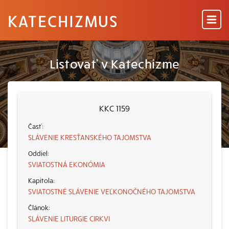
KATECHIZMUS
Listovať v Katechizme
KKC 1159
SLÁVENIE KRESŤANSKÉHO TAJOMSTVA
SVIATOSTNÁ EKONÓMIA
SVIATOSTNÉ SLÁVENIE VEĽKONOČNÉHO TAJOMSTVA
SLÁVENIE LITURGIE CIRKVI