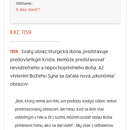
II. Ako sláviť?
KKC 1159
1159
Svätý obraz, liturgická ikona, predstavuje
predovšetkým Krista. Nemôže predstavovať
neviditeľného a nepochopiteľného Boha. Až
vtelením Božieho Syna sa začala nová „ekonómia“
obrazov:
„Boh, ktorý nemá ani telo, ani podobu, kedysi vôbec nebol
predstavovaný obrazom. Ale teraz, keď sa Boh stal
viditeľným v tele a žil s ľuďmi, môžem urobiť obraz Boha
primerane tomu, ako sa dal vidieť… My však s odhalenou