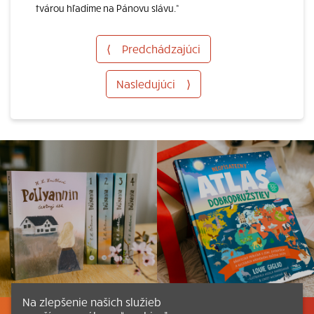
tvárou hľadíme na Pánovu slávu.“
⟨
Predchádzajúci
Nasledujúci
⟩
Na zlepšenie našich služieb