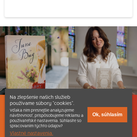
Na zlepšenie našich služieb
používame súbory “cookies”.
Listovať
Obsah
Dokumenty a články
Vďaka nim presnejšie analyzujeme
Ok, súhlasím
návštevnosť, prispôsobujeme reklamu a
používateľské nastavenia. Súhlasíte so
Kontakt
Tlačená verzia Katechizmu
spracovaním týchto údajov?
Vlastné nastavenia.
© 2026 katechizmus.sk |
Všetky práva vyhradené
| Táto stránka