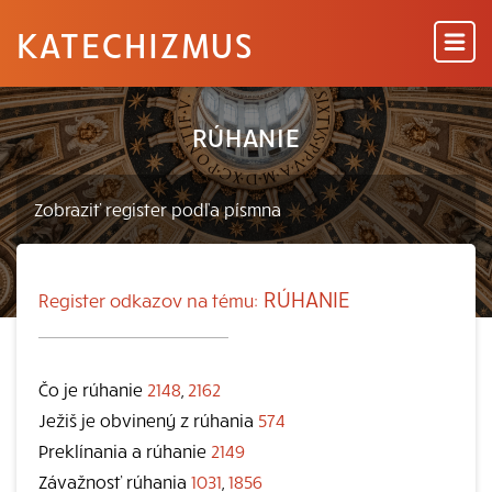
KATECHIZMUS
RÚHANIE
RÚHANIE
Register odkazov na tému:
Čo je rúhanie
2148
,
2162
Ježiš je obvinený z rúhania
574
Preklínania a rúhanie
2149
Závažnosť rúhania
1031
,
1856