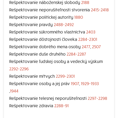
Rešpektovanie náboženskej slobody
2188
Rešpektovanie neporušiteľnosti stvorenia
2415-2418
Rešpektovanie poIitickej autority
1880
Rešpektovanie pravdy
2488-2492
Rešpektovanie súkromného vlastníctva
2403
Rešpektovanie dôstojnosti človeka
2284-2301
Rešpektovanie dobrého mena osoby
2477
,
2507
Rešpektovanie duše druhého
2284-2287
Rešpektovanie ľudskej osoby a vedecký výskum
2292-2296
Rešpektovanie mŕtvych
2299-2301
Rešpektovanie osoby a jej práv
1907
,
1929-1933
,
1944
Rešpektovanie telesnej neporušiteľnosti
2297-2298
Rešpektovanie zdravia
2288-91