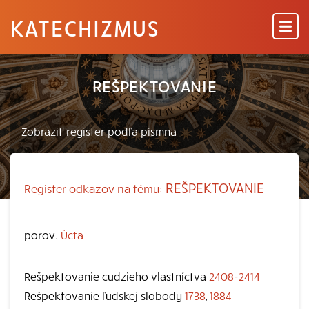
KATECHIZMUS
REŠPEKTOVANIE
REŠPEKTOVANIE
Register odkazov na tému:
porov.
Úcta
Rešpektovanie cudzieho vlastníctva
2408-2414
Rešpektovanie ľudskej slobody
1738
,
1884