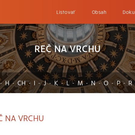
Listovať
Obsah
Doku
REČ NA VRCHU
H
CH
I
J
K
L
M
N
O
P
R
-
-
-
-
-
-
-
-
-
-
-
Č NA VRCHU