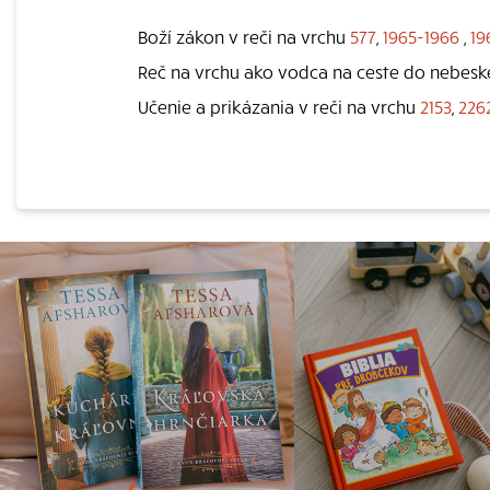
Boží zákon v reči na vrchu
577
,
1965-1966
,
19
Reč na vrchu ako vodca na ceste do nebes
Učenie a prikázania v reči na vrchu
2153
,
226