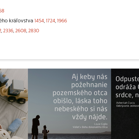
68
kého kráľovstva
1454
,
1724
,
1966
2
,
2336
,
2608
,
2830