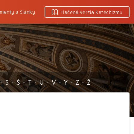
menty a články
Tlačená verzia Katechizmu
S
Š
T
U
V
Y
Z
Ž
-
-
-
-
-
-
-
-