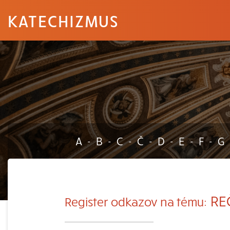
KATECHIZMUS
A
B
C
Č
D
E
F
G
-
-
-
-
-
-
-
RE
Register odkazov na tému: