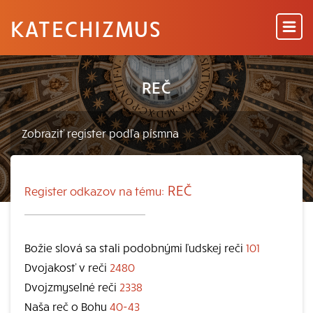
KATECHIZMUS
REČ
REČ
Register odkazov na tému:
Božie slová sa stali podobnými ľudskej reči
101
Dvojakosť v reči
2480
Dvojzmyselné reči
2338
Naša reč o Bohu
40-43