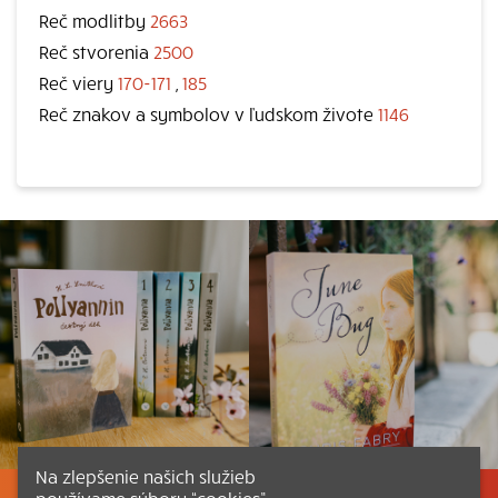
Reč modlitby
2663
Reč stvorenia
2500
Reč viery
170-171
,
185
Reč znakov a symbolov v ľudskom živote
1146
Na zlepšenie našich služieb