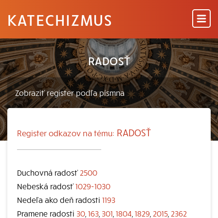
KATECHIZMUS
RADOSŤ
RADOSŤ
Register odkazov na tému:
Duchovná radosť
2500
Nebeská radosť
1029-1030
Nedeľa ako deň radosti
1193
Pramene radosti
30
,
163
,
301
,
1804
,
1829
,
2015
,
2362