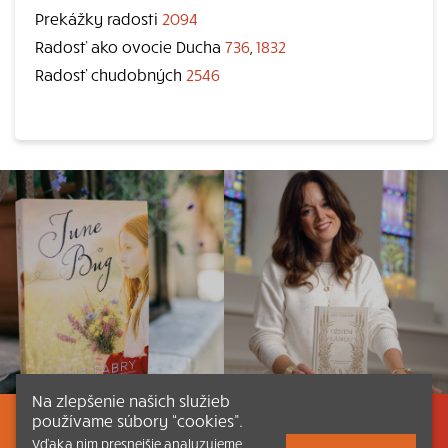
Prekážky radosti
2094
Radosť ako ovocie Ducha
736
,
1832
Radosť chudobných
2546
Na zlepšenie našich služieb
používame súbory “cookies”.
Listovať
Obsah
Dokumenty a články
Vďaka nim presnejšie analyzujeme