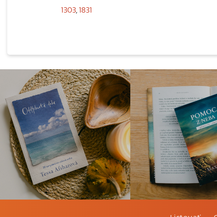
1303
,
1831
Listovať