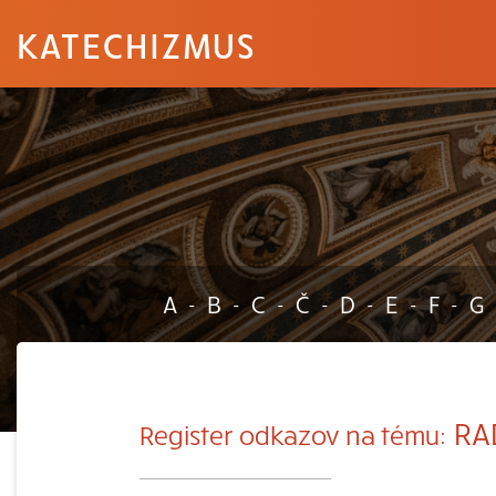
KATECHIZMUS
A
B
C
Č
D
E
F
G
-
-
-
-
-
-
-
RAD
Register odkazov na tému: