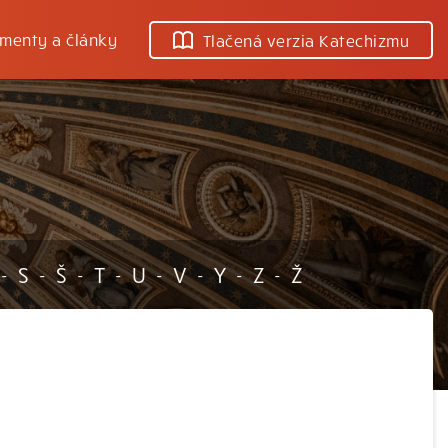
menty a články
Tlačená verzia Katechizmu
o
S
Š
T
U
V
Y
Z
Ž
-
-
-
-
-
-
-
-