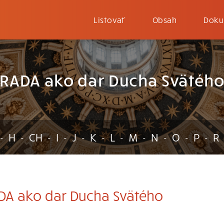
Listovať
Obsah
Doku
RADA ako dar Ducha Svätéh
H
CH
I
J
K
L
M
N
O
P
R
-
-
-
-
-
-
-
-
-
-
-
A ako dar Ducha Svätého