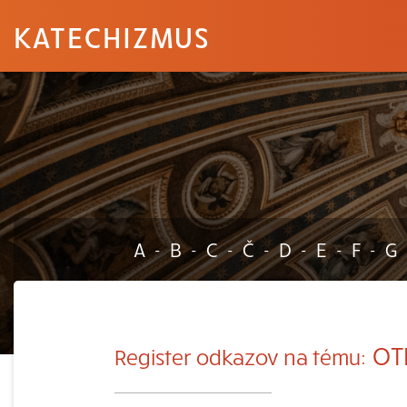
KATECHIZMUS
A
B
C
Č
D
E
F
G
-
-
-
-
-
-
-
OT
Register odkazov na tému: