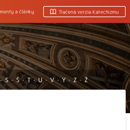
menty a články
Tlačená verzia Katechizmu
S
Š
T
U
V
Y
Z
Ž
-
-
-
-
-
-
-
-