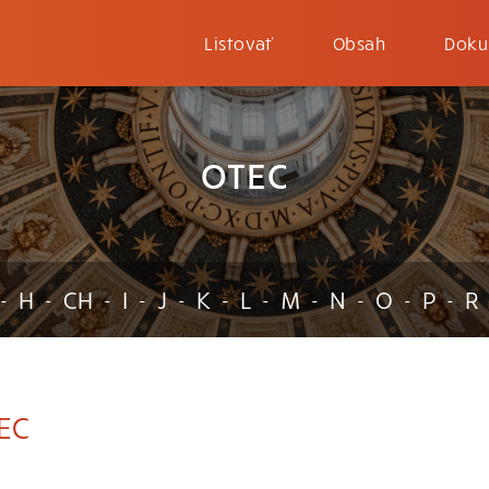
Listovať
Obsah
Doku
OTEC
H
CH
I
J
K
L
M
N
O
P
R
-
-
-
-
-
-
-
-
-
-
-
EC