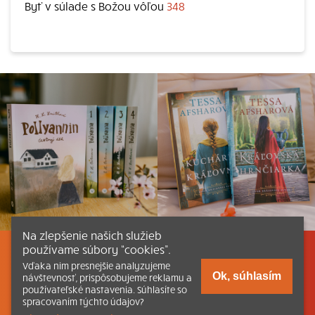
Byť v súlade s Božou vôľou
348
Na zlepšenie našich služieb
používame súbory “cookies”.
Listovať
Obsah
Dokumenty a články
Vďaka nim presnejšie analyzujeme
Ok, súhlasím
návštevnosť, prispôsobujeme reklamu a
používateľské nastavenia. Súhlasíte so
Kontakt
Tlačená verzia Katechizmu
spracovaním týchto údajov?