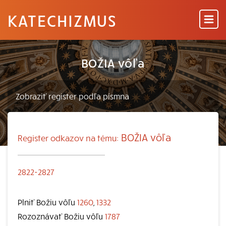
KATECHIZMUS
BOŽIA vôľa
BOŽIA vôľa
Register odkazov na tému:
2822-2827
Plniť Božiu vôľu
1260
,
1332
Rozoznávať Božiu vôľu
1787