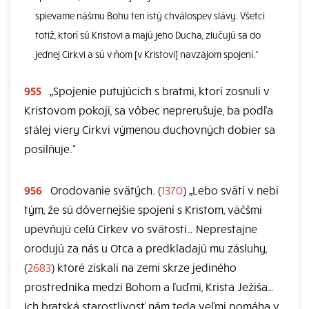
spievame nášmu Bohu ten istý chválospev slávy. Všetci
totiž, ktorí sú Kristovi a majú jeho Ducha, zlučujú sa do
jednej Cirkvi a sú v ňom [v Kristovi] navzájom spojení.“
955
„Spojenie putujúcich s bratmi, ktorí zosnuli v
Kristovom pokoji, sa vôbec neprerušuje, ba podľa
stálej viery Cirkvi výmenou duchovných dobier sa
posilňuje.“
956
Orodovanie svätých. (
1370
) „Lebo svätí v nebi
tým, že sú dôvernejšie spojení s Kristom, väčšmi
upevňujú celú Cirkev vo svätosti… Neprestajne
orodujú za nás u Otca a predkladajú mu zásluhy,
(
2683
) ktoré získali na zemi skrze jediného
prostredníka medzi Bohom a ľuďmi, Krista Ježiša…
Ich bratská starostlivosť nám teda veľmi pomáha v