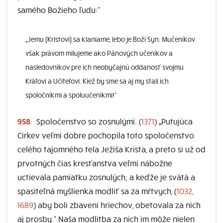
samého Božieho ľudu:“
„Jemu [Kristovi] sa klaniame, lebo je Boží Syn. Mučeníkov
však právom milujeme ako Pánových učeníkov a
nasledovníkov pre ich neobyčajnú oddanosť svojmu
Kráľovi a Učiteľovi. Kiež by sme sa aj my stali ich
spoločníkmi a spoluučeníkmi!“
958
Spoločenstvo so zosnulými. (
1371
) „Putujúca
Cirkev veľmi dobre pochopila toto spoločenstvo
celého tajomného tela Ježiša Krista, a preto si už od
prvotných čias kresťanstva veľmi nábožne
uctievala pamiatku zosnulých; a keďže je svätá a
spasiteľná myšlienka modliť sa za mŕtvych, (
1032,
1689
) aby boli zbavení hriechov, obetovala za nich
aj prosby.“ Naša modlitba za nich im môže nielen