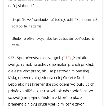
našej slabosti.“
„Neplačte, veď vám budem užitočnejší odtiaľ, kam idem, než
som bol tu [na zemi].“
„Budem prežívať svoje nebo tak, že budem robiť dobro na
zemi.“
957
Spoločenstvo so svätými. (
1173
) „Pamiatku
svätých v nebi si uctievame nielen pre ich príklad,
ale ešte viac preto, aby sa pestovaním bratskej
lásky upevňovala jednota celej Cirkvi v Duchu.
Lebo ako nás kresťanské spoločenstvo putujúcich
privádza bližšie ku Kristovi, tak nás spoločenstvo
so svätými spája s Kristom, z ktorého ako z
prameňa a hlavy prúdi všetka milosť a život