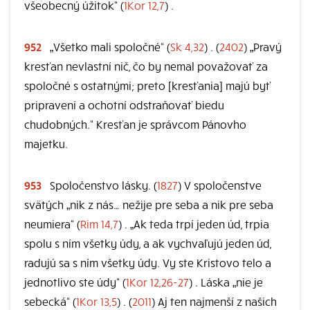
všeobecný úžitok“ (
1Kor 12,7
) .
952
„Všetko mali spoločné“ (
Sk 4,32
) . (
2402
) „Pravý
kresťan nevlastní nič, čo by nemal považovať za
spoločné s ostatnými; preto [kresťania] majú byť
pripravení a ochotní odstraňovať biedu
chudobných.“ Kresťan je správcom Pánovho
majetku.
953
Spoločenstvo lásky. (
1827
) V spoločenstve
svätých „nik z nás… nežije pre seba a nik pre seba
neumiera“ (
Rim 14,7
) . „Ak teda trpí jeden úd, trpia
spolu s ním všetky údy, a ak vychvaľujú jeden úd,
radujú sa s ním všetky údy. Vy ste Kristovo telo a
jednotlivo ste údy“ (
1Kor 12,26-27
) . Láska „nie je
sebecká“ (
1Kor 13,5
) . (
2011
) Aj ten najmenší z našich