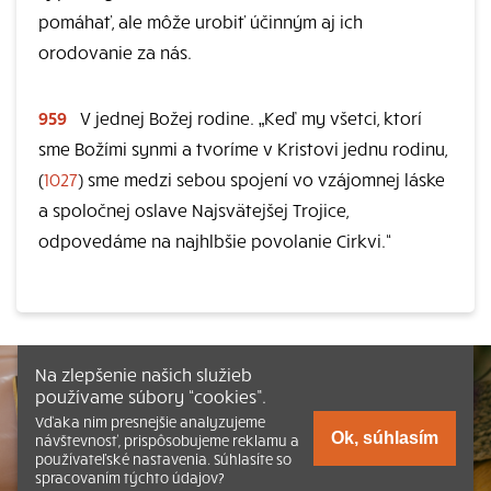
pomáhať, ale môže urobiť účinným aj ich
orodovanie za nás.
959
V jednej Božej rodine. „Keď my všetci, ktorí
sme Božími synmi a tvoríme v Kristovi jednu rodinu,
(
1027
) sme medzi sebou spojení vo vzájomnej láske
a spoločnej oslave Najsvätejšej Trojice,
odpovedáme na najhlbšie povolanie Cirkvi.“
Na zlepšenie našich služieb
používame súbory “cookies”.
Vďaka nim presnejšie analyzujeme
Ok, súhlasím
návštevnosť, prispôsobujeme reklamu a
používateľské nastavenia. Súhlasíte so
spracovaním týchto údajov?