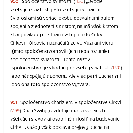
950
Spoločenstvo sviatostí. (
1130
) „Ovocie
všetkých sviatostí patrí všetkým veriacim.
Sviatosťami sú veriaci akoby posvätnými putami
spojení a zjednotení s Kristom, najmä však krstom,
ktorým akoby cez bránu vstupujú do Cirkvi.
Cirkevní Otcovia naznačujú, že vo Vyznaní viery
týmto spoločenstvom svätých treba rozumieť
spoločenstvo sviatostí… Tento názov
[spoločenstvo] je vhodný pre všetky sviatosti, (
1331
)
lebo nás spájajú s Bohom… Ale viac patrí Eucharistii,
lebo ona toto spoločenstvo vytvára.“
951
Spoločenstvo chariziem. V spoločenstve Cirkvi
(
799
) Duch Svätý „rozdeľuje medzi veriacich
všetkých stavov aj osobitné milosti“ na budovanie
Cirkvi. „Každý však dostáva prejavy Ducha na