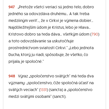
947
„Pretože všetci veriaci sú jedno telo, dobro
jedného sa odovzdáva druhému… A tak treba
medziiným veriť…, že v Cirkvi je výmena dobier…
Najdôležitejším údom je Kristus, lebo je Hlava…
Kristovo dobro sa teda dáva… všetkým údom (
790
)
a toto odovzdávanie sa uskutočňuje
prostredníctvom sviatostí Cirkvi.“ „Lebo jednota
Ducha, ktorý ju riadi, spôsobuje, že všetko, čo
prijala, je spoločné.“
948
Výraz „spoločenstvo svätých“ má teda dva
významy: „spoločenstvo, čiže spoločná účasť na
svätých veciach“ (
1331
) (sancta) a „spoločenstvo
medzi svätými osobami“ (sancti).