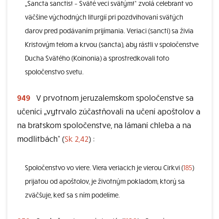
„Sancta sanctis! – Sväté veci svätým!“ zvolá celebrant vo
väčšine východných liturgií pri pozdvihovaní svätých
darov pred podávaním prijímania. Veriaci (sancti) sa živia
Kristovým telom a krvou (sancta), aby rástli v spoločenstve
Ducha Svätého (Koinonia) a sprostredkovali toto
spoločenstvo svetu.
949
V prvotnom jeruzalemskom spoločenstve sa
učeníci „vytrvalo zúčastňovali na učení apoštolov a
na bratskom spoločenstve, na lámaní chleba a na
modlitbách“ (
Sk 2,42
) :
Spoločenstvo vo viere. Viera veriacich je vierou Cirkvi (
185
)
prijatou od apoštolov, je životným pokladom, ktorý sa
zväčšuje, keď sa s ním podelíme.