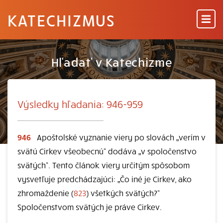
KATECHIZMUS
Hľadať v Katechizme
Výsledky hľadania: 946-959
946
Apoštolské vyznanie viery po slovách „verím v
svätú Cirkev všeobecnú“ dodáva „v spoločenstvo
svätých“. Tento článok viery určitým spôsobom
vysvetľuje predchádzajúci: „Čo iné je Cirkev, ako
zhromaždenie (
823
) všetkých svätých?“
Spoločenstvom svätých je práve Cirkev.