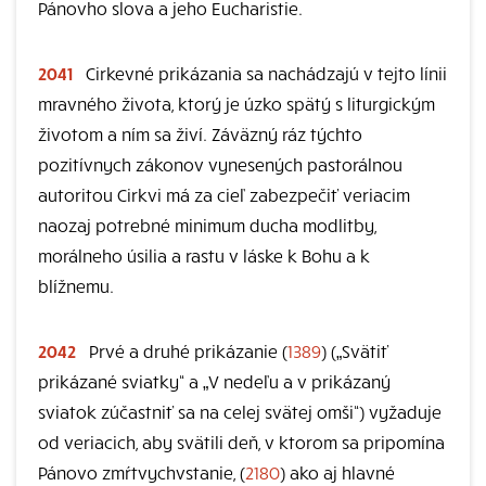
Pánovho slova a jeho Eucharistie.
2041
Cirkevné prikázania sa nachádzajú v tejto línii
mravného života, ktorý je úzko spätý s liturgickým
životom a ním sa živí. Záväzný ráz týchto
pozitívnych zákonov vynesených pastorálnou
autoritou Cirkvi má za cieľ zabezpečiť veriacim
naozaj potrebné minimum ducha modlitby,
morálneho úsilia a rastu v láske k Bohu a k
blížnemu.
2042
Prvé a druhé prikázanie (
1389
) („Svätiť
prikázané sviatky“ a „V nedeľu a v prikázaný
sviatok zúčastniť sa na celej svätej omši“) vyžaduje
od veriacich, aby svätili deň, v ktorom sa pripomína
Pánovo zmŕtvychvstanie, (
2180
) ako aj hlavné