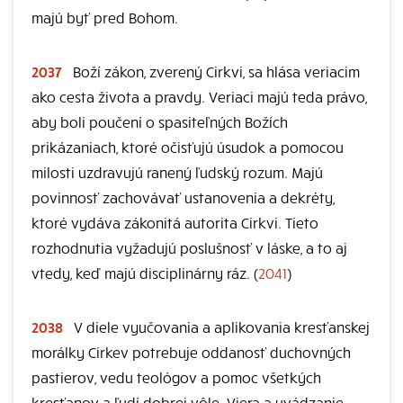
majú byť pred Bohom.
2037
Boží zákon, zverený Cirkvi, sa hlása veriacim
ako cesta života a pravdy. Veriaci majú teda právo,
aby boli poučení o spasiteľných Božích
prikázaniach, ktoré očisťujú úsudok a pomocou
milosti uzdravujú ranený ľudský rozum. Majú
povinnosť zachovávať ustanovenia a dekréty,
ktoré vydáva zákonitá autorita Cirkvi. Tieto
rozhodnutia vyžadujú poslušnosť v láske, a to aj
vtedy, keď majú disciplinárny ráz. (
2041
)
2038
V diele vyučovania a aplikovania kresťanskej
morálky Cirkev potrebuje oddanosť duchovných
pastierov, vedu teológov a pomoc všetkých
kresťanov a ľudí dobrej vôle. Viera a uvádzanie