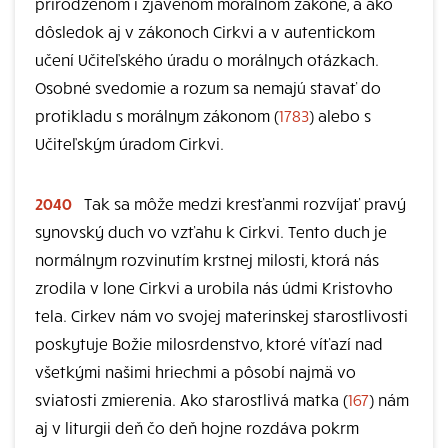
prirodzenom i zjavenom morálnom zákone, a ako
dôsledok aj v zákonoch Cirkvi a v autentickom
učení Učiteľského úradu o morálnych otázkach.
Osobné svedomie a rozum sa nemajú stavať do
protikladu s morálnym zákonom (
1783
) alebo s
Učiteľským úradom Cirkvi.
2040
Tak sa môže medzi kresťanmi rozvíjať pravý
synovský duch vo vzťahu k Cirkvi. Tento duch je
normálnym rozvinutím krstnej milosti, ktorá nás
zrodila v lone Cirkvi a urobila nás údmi Kristovho
tela. Cirkev nám vo svojej materinskej starostlivosti
poskytuje Božie milosrdenstvo, ktoré víťazí nad
všetkými našimi hriechmi a pôsobí najmä vo
sviatosti zmierenia. Ako starostlivá matka (
167
) nám
aj v liturgii deň čo deň hojne rozdáva pokrm