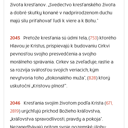
života kresťanov. „Svedectvo kresťanského života
a dobré skutky konané v nadprirodzenom duchu
majú silu priťahovať ľudí k viere a k Bohu.“
2045
Pretože kresťania sú údmi tela, (
753
) ktorého
Hlavou je Kristus, prispievajú k budovaniu Cirkvi
pevnosťou svojho presvedčenia a svojho
morálneho správania. Cirkev sa zveľaďuje, rastie a
sa rozvíja svätosťou svojich veriacich, kým
nevytvoria toho „dokonalého muža“, (
828
) ktorý
uskutoční „Kristovu plnosť“.
2046
Kresťania svojím životom podľa Krista (
671,
2819
) urýchľujú príchod Božieho kráľovstva,
„kráľovstva spravodlivosti, pravdy a pokoja“.
Nezanedbávajú pritom svoje pozemské úlohy;