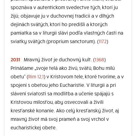
spoznáva v autentickom svedectve tých, ktorí ju
žijú; objavuje ju v duchovnej tradícii a v dlhých
dejinách svätých, ktorí ho predišli a ktorých
pamiatka sa v liturgii slávi podľa vlastných častí na
sviatky svätých (proprium sanctorum). (
1172
)
2031
Mravný život je duchovný kult. (
1368
)
Prinášame „svoje telá ako živú, svätú, Bohu milú
obetu“ (
Rim 12,1
) v Kristovom tele, ktoré tvoríme, a v
spojení s obetou jeho Eucharistie. V liturgii a pri
slávení sviatostí sa modlitba a učenie spájajú s
Kristovou milosťou, aby osvecovali a živili
kresťanské konanie. Ako celý kresťanský život, aj
mravný život má svoj prameň a svoj vrchol v
eucharistickej obete.