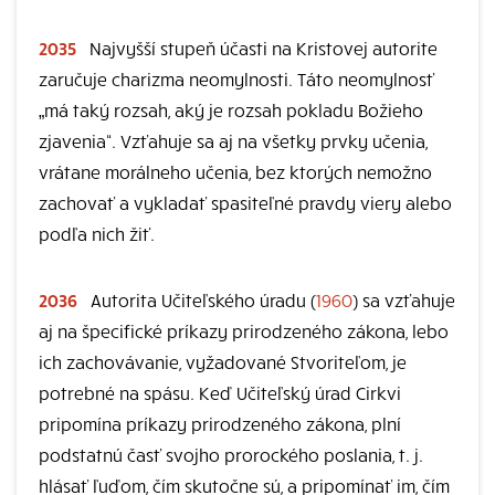
2035
Najvyšší stupeň účasti na Kristovej autorite
zaručuje charizma neomylnosti. Táto neomylnosť
„má taký rozsah, aký je rozsah pokladu Božieho
zjavenia“. Vzťahuje sa aj na všetky prvky učenia,
vrátane morálneho učenia, bez ktorých nemožno
zachovať a vykladať spasiteľné pravdy viery alebo
podľa nich žiť.
2036
Autorita Učiteľského úradu (
1960
) sa vzťahuje
aj na špecifické príkazy prirodzeného zákona, lebo
ich zachovávanie, vyžadované Stvoriteľom, je
potrebné na spásu. Keď Učiteľský úrad Cirkvi
pripomína príkazy prirodzeného zákona, plní
podstatnú časť svojho prorockého poslania, t. j.
hlásať ľuďom, čím skutočne sú, a pripomínať im, čím