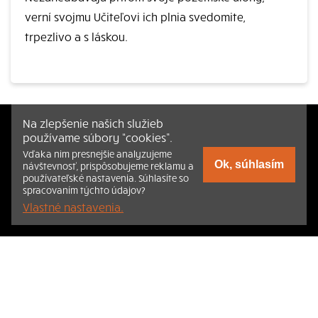
verní svojmu Učiteľovi ich plnia svedomite,
trpezlivo a s láskou.
Na zlepšenie našich služieb
používame súbory “cookies”.
Vďaka nim presnejšie analyzujeme
Ok, súhlasím
návštevnosť, prispôsobujeme reklamu a
používateľské nastavenia. Súhlasíte so
spracovaním týchto údajov?
Vlastné nastavenia.
Listovať
Obsah
Dokumenty a články