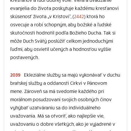
evanjelia do života poskytuje každému kresťanovi
skúsenosť života „v Kristovi“, (
2442
) ktorá ho
osvecuje a robí schopným, aby božské a ľudské
skutočnosti hodnotil podľa Božieho Ducha. Tak si
môže Duch Svätý poslúžiť celkom jednoduchými
ľuďmi, aby osvietil učených a hodnosťou vyššie
postavených.
2039
Ekleziálne služby sa majú vykonávať v duchu
bratskej služby a oddanosti Cirkvi v Pánovom
mene. Zároveň sa má svedomie každého pri
morálnom posudzovaní svojich osobných činov
vyhýbať uzatváraniu sa do individuálneho
uvažovania. Má sa otvoriť, ako najlepšie vie,
uvažovaniu o dobre všetkých, ako je vyjadrené v