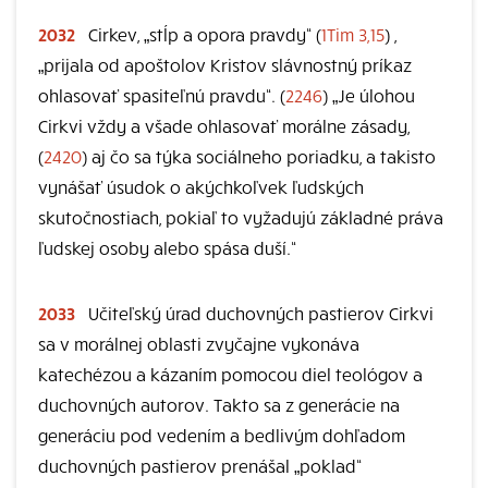
2032
Cirkev, „stĺp a opora pravdy“ (
1Tim 3,15
) ,
„prijala od apoštolov Kristov slávnostný príkaz
ohlasovať spasiteľnú pravdu“. (
2246
) „Je úlohou
Cirkvi vždy a všade ohlasovať morálne zásady,
(
2420
) aj čo sa týka sociálneho poriadku, a takisto
vynášať úsudok o akýchkoľvek ľudských
skutočnostiach, pokiaľ to vyžadujú základné práva
ľudskej osoby alebo spása duší.“
2033
Učiteľský úrad duchovných pastierov Cirkvi
sa v morálnej oblasti zvyčajne vykonáva
katechézou a kázaním pomocou diel teológov a
duchovných autorov. Takto sa z generácie na
generáciu pod vedením a bedlivým dohľadom
duchovných pastierov prenášal „poklad“