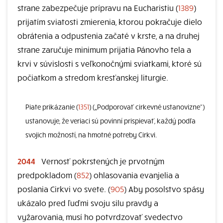
strane zabezpečuje prípravu na Eucharistiu (
1389
)
prijatím sviatosti zmierenia, ktorou pokračuje dielo
obrátenia a odpustenia začaté v krste, a na druhej
strane zaručuje minimum prijatia Pánovho tela a
krvi v súvislosti s veľkonočnými sviatkami, ktoré sú
počiatkom a stredom kresťanskej liturgie.
Piate prikázanie (
1351
) („Podporovať cirkevné ustanovizne“)
ustanovuje, že veriaci sú povinní prispievať, každý podľa
svojich možností, na hmotné potreby Cirkvi.
2044
Vernosť pokrstených je prvotným
predpokladom (
852
) ohlasovania evanjelia a
poslania Cirkvi vo svete. (
905
) Aby posolstvo spásy
ukázalo pred ľuďmi svoju silu pravdy a
vyžarovania, musí ho potvrdzovať svedectvo