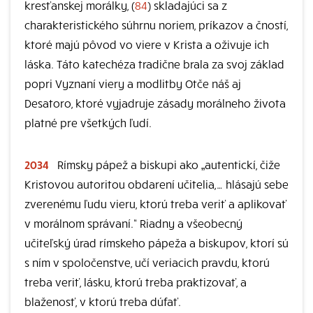
kresťanskej morálky, (
84
) skladajúci sa z
charakteristického súhrnu noriem, príkazov a čností,
ktoré majú pôvod vo viere v Krista a oživuje ich
láska. Táto katechéza tradične brala za svoj základ
popri Vyznaní viery a modlitby Otče náš aj
Desatoro, ktoré vyjadruje zásady morálneho života
platné pre všetkých ľudí.
2034
Rímsky pápež a biskupi ako „autentickí, čiže
Kristovou autoritou obdarení učitelia,… hlásajú sebe
zverenému ľudu vieru, ktorú treba veriť a aplikovať
v morálnom správaní.“ Riadny a všeobecný
učiteľský úrad rímskeho pápeža a biskupov, ktorí sú
s ním v spoločenstve, učí veriacich pravdu, ktorú
treba veriť, lásku, ktorú treba praktizovať, a
blaženosť, v ktorú treba dúfať.