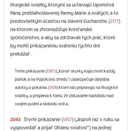
liturgické sviatky, ktorými sa uctievajú tajomstvá
Pána, preblahoslavenej Panny Márie a svätých, a to
predovšetkým účasťou na slávení Eucharistie, (
2177
)
na ktorom sa zhromažďuje kresťanské
spoločenstvo, a aby sa zdržiavali tých prác, ktoré
by mohli prikázanému sväteniu týchto dní
prekážať.
Tretie prikázanie (
1387
) („Konať skutky kajúcnosti každý
piatok a na Popolcovú stredu“) zabezpečuje obdobia
askézy a pokánia, (
1438
) ktoré nás pripravujú na liturgické
sviatky, a prispieva k tomu, že získavame nadvládu nad
svojimi pudmi a slobodu srdca.
2043
Štvrté prikázanie (
1457
) („Aspoň raz v roku sa
vyspovedať a prijať Oltámu sviatosť“) na jednej