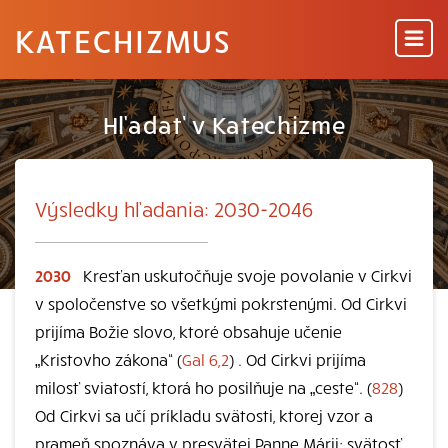
KATECHIZMUS
Hľadať v Katechizme
Výsledky hľadania: 2030-2046
2030
Kresťan uskutočňuje svoje povolanie v Cirkvi
v spoločenstve so všetkými pokrstenými. Od Cirkvi
prijíma Božie slovo, ktoré obsahuje učenie
„Kristovho zákona“ (
Gal 6,2
) . Od Cirkvi prijíma
milosť sviatostí, ktorá ho posilňuje na „ceste“. (
828
)
Od Cirkvi sa učí príkladu svätosti, ktorej vzor a
prameň spoznáva v presvätej Panne Márii; svätosť