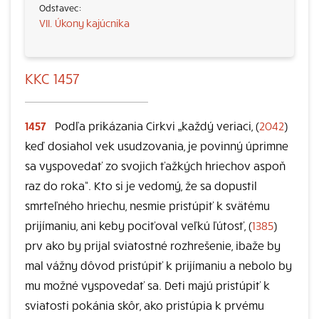
VII. Úkony kajúcnika
KKC 1457
1457
Podľa prikázania Cirkvi „každý veriaci, (
2042
)
keď dosiahol vek usudzovania, je povinný úprimne
sa vyspovedať zo svojich ťažkých hriechov aspoň
raz do roka“. Kto si je vedomý, že sa dopustil
smrteľného hriechu, nesmie pristúpiť k svätému
prijímaniu, ani keby pociťoval veľkú ľútosť, (
1385
)
prv ako by prijal sviatostné rozhrešenie, ibaže by
mal vážny dôvod pristúpiť k prijímaniu a nebolo by
mu možné vyspovedať sa. Deti majú pristúpiť k
sviatosti pokánia skôr, ako pristúpia k prvému