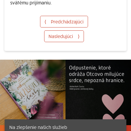
svätému prijímaniu.
⟨
Predchádzajúci
Nasledujúci
⟩
Na zlepšenie našich služieb