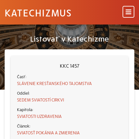
KATECHIZMUS
Listovať v Katechizme
KKC 1457
SLÁVENIE KRESŤANSKÉHO TAJOMSTVA
SEDEM SVIATOSTÍ CIRKVI
SVIATOSTI UZDRAVENIA
SVIATOSŤ POKÁNIA A ZMIERENIA