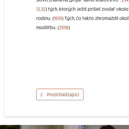
12,32
) tých, ktorých Ježiš prišiel zvolať oko
rodinu. (
1691
) Tých, čo takto zhromaždil okol
modlitbu. (
2558
)
⟨
Predchádzajúci