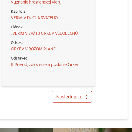
Vyznanie kresťanskej viery
VERÍM V DUCHA SVÄTÉHO
„VERÍM V SVÄTÚ CIRKEV VŠEOBECNÚ“
CIRKEV V BOŽOM PLÁNE
II. Pôvod, založenie a poslanie Cirkvi
Nasledujúci
⟩