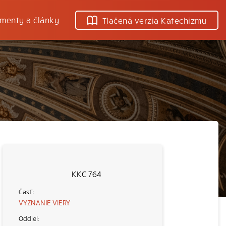
menty a články
Tlačená verzia Katechizmu
KKC 764
VYZNANIE VIERY