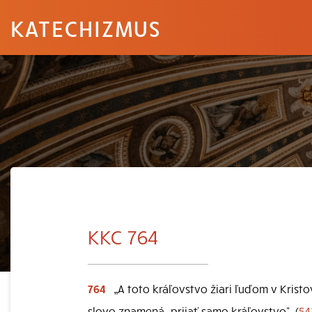
KATECHIZMUS
KKC 764
764
„A toto kráľovstvo žiari ľuďom v Kristo
slovo znamená „prijať samo kráľovstvo“. (
54