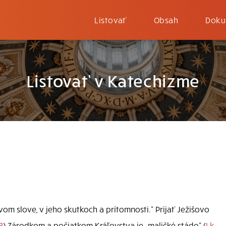
Listovať
Obsah
Doku
Listovať v Katechizme
vom slove, v jeho skutkoch a prítomnosti.“ Prijať Ježišovo
3
) Zárodkom a počiatkom Kráľovstva je „maličké stádo“ (
Lk