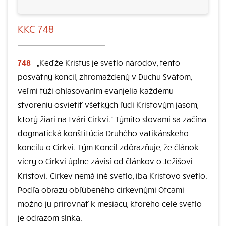
KKC 748
748
„Keďže Kristus je svetlo národov, tento
posvätný koncil, zhromaždený v Duchu Svätom,
veľmi túži ohlasovaním evanjelia každému
stvoreniu osvietiť všetkých ľudí Kristovým jasom,
ktorý žiari na tvári Cirkvi.“ Týmito slovami sa začína
dogmatická konštitúcia Druhého vatikánskeho
koncilu o Cirkvi. Tým Koncil zdôrazňuje, že článok
viery o Cirkvi úplne závisí od článkov o Ježišovi
Kristovi. Cirkev nemá iné svetlo, iba Kristovo svetlo.
Podľa obrazu obľúbeného cirkevnými Otcami
možno ju prirovnať k mesiacu, ktorého celé svetlo
je odrazom slnka.