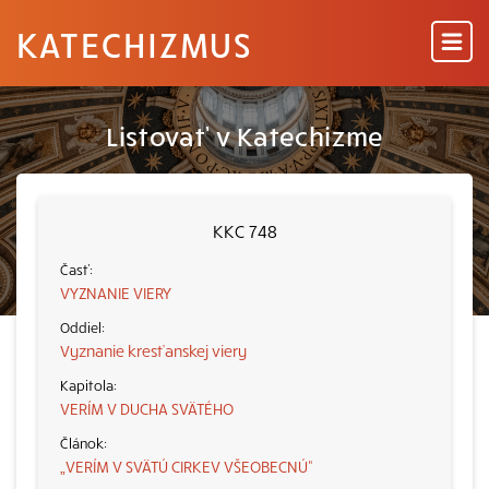
KATECHIZMUS
Listovať v Katechizme
KKC 748
VYZNANIE VIERY
Vyznanie kresťanskej viery
VERÍM V DUCHA SVÄTÉHO
„VERÍM V SVÄTÚ CIRKEV VŠEOBECNÚ“