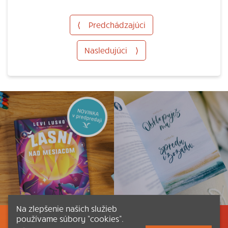
⟨
Predchádzajúci
Nasledujúci
⟩
Na zlepšenie našich služieb
používame súbory “cookies”.
Listovať
Obsah
Dokumenty a články