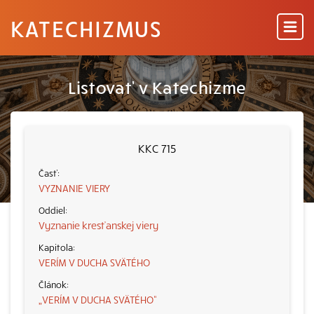
KATECHIZMUS
Listovať v Katechizme
KKC 715
VYZNANIE VIERY
Vyznanie kresťanskej viery
VERÍM V DUCHA SVÄTÉHO
„VERÍM V DUCHA SVÄTÉHO“