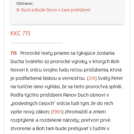
III. Duch a Božie Slovo v čase prisľúbení
KKC 715
715
Prorocké texty priamo sa týkajúce zoslania
Ducha Svätého sú prorocké výroky, v ktorých Boh
hovorí k srdcu svojho ľudu rečou prisľúbenia, ktorá
je podfarbená láskou a vernosťou. (
214
) Svätý Peter
na turíčne ráno vyhlási, že sa tieto proroctvá splnili.
Podľa týchto prisľúbení Pánov Duch obnoví v
„posledných časoch“ srdcia ľudí tým, že do nich
vpíše nový zákon; (
1965
) zhromaždí a zmieri
rozptýlené a rozdelené národy; pretvorí prvé
stvorenie a Boh tam bude prebývať s ľuďmi v