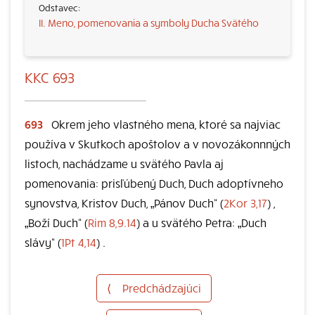
II. Meno, pomenovania a symboly Ducha Svätého
KKC 693
693
Okrem jeho vlastného mena, ktoré sa najviac
používa v Skutkoch apoštolov a v novozákonnných
listoch, nachádzame u svätého Pavla aj
pomenovania: prisľúbený Duch, Duch adoptívneho
synovstva, Kristov Duch, „Pánov Duch“ (
2Kor 3,17
) ,
„Boží Duch“ (
Rim 8,9.14
) a u svätého Petra: „Duch
slávy“ (
1Pt 4,14
) .
⟨
Predchádzajúci