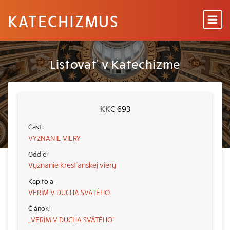
KATECHIZMUS
Listovať v Katechizme
KKC 693
VYZNANIE VIERY
Vyznanie kresťanskej viery
VERÍM V DUCHA SVÄTÉHO
„VERÍM V DUCHA SVÄTÉHO“