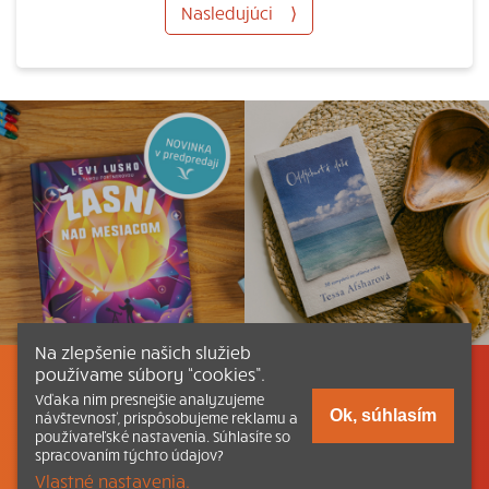
Nasledujúci
⟩
Na zlepšenie našich služieb
používame súbory “cookies”.
Listovať
Obsah
Dokumenty a články
Vďaka nim presnejšie analyzujeme
Ok, súhlasím
návštevnosť, prispôsobujeme reklamu a
používateľské nastavenia. Súhlasíte so
Kontakt
Tlačená verzia Katechizmu
spracovaním týchto údajov?
Vlastné nastavenia.
© 2026 katechizmus.sk |
Všetky práva vyhradené
| Táto stránka