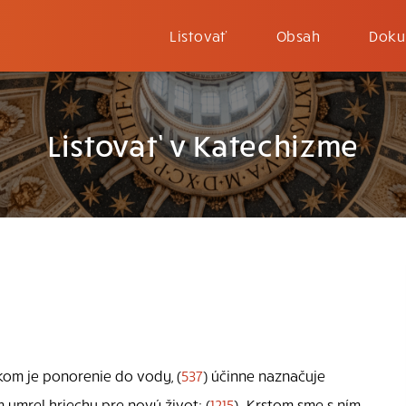
Listovať
Obsah
Doku
Listovať v Katechizme
om je ponorenie do vody, (
537
) účinne naznačuje
 umrel hriechu pre nový život: (
1215
) „Krstom sme s ním