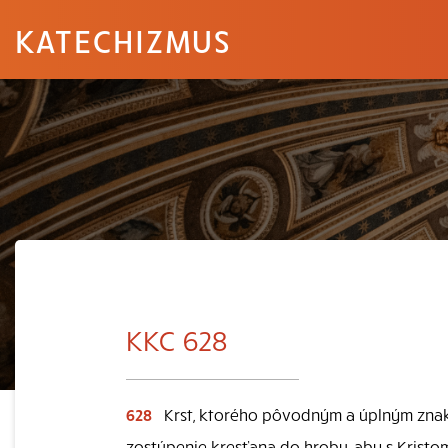
KATECHIZMUS
KKC 628
628
Krst, ktorého pôvodným a úplným znak
zostúpenie kresťana do hrobu, aby s Kristom