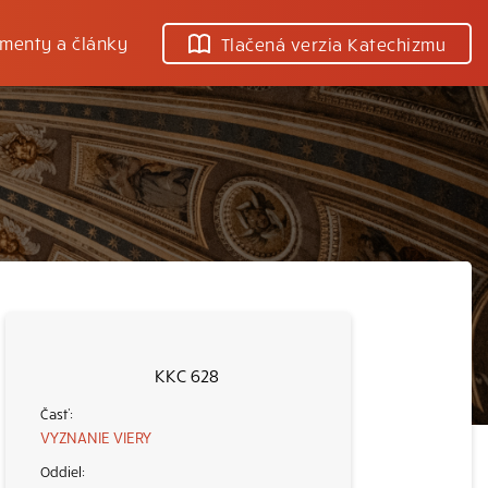
menty a články
Tlačená verzia Katechizmu
KKC 628
VYZNANIE VIERY