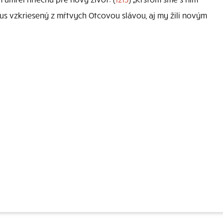
tus vzkriesený z mŕtvych Otcovou slávou, aj my žili novým