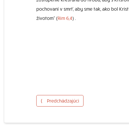
pochovaní v smrť, aby sme tak, ako bol Kris
životom“ (
Rim 6,4
) .
⟨
Predchádzajúci