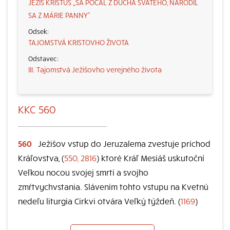
JEŽIŠ KRISTUS „SA POČAL Z DUCHA SVÄTÉHO, NARODIL
SA Z MÁRIE PANNY“
TAJOMSTVÁ KRISTOVHO ŽIVOTA
III. Tajomstvá Ježišovho verejného života
KKC 560
560
Ježišov vstup do Jeruzalema zvestuje príchod
Kráľovstva, (
550, 2816
) ktoré Kráľ Mesiáš uskutoční
Veľkou nocou svojej smrti a svojho
zmŕtvychvstania. Slávením tohto vstupu na Kvetnú
nedeľu liturgia Cirkvi otvára Veľký týždeň. (
1169
)