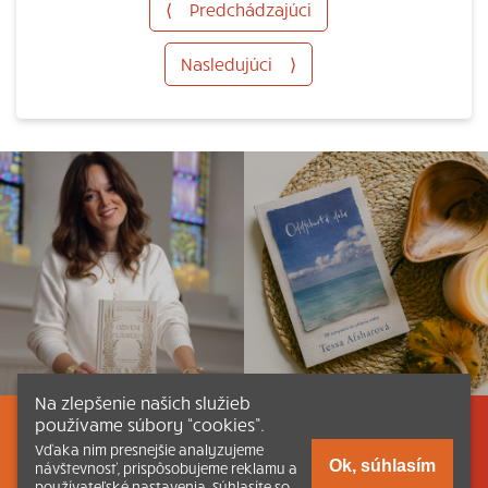
⟨
Predchádzajúci
Nasledujúci
⟩
Na zlepšenie našich služieb
používame súbory “cookies”.
Listovať
Obsah
Dokumenty a články
Vďaka nim presnejšie analyzujeme
Ok, súhlasím
návštevnosť, prispôsobujeme reklamu a
používateľské nastavenia. Súhlasíte so