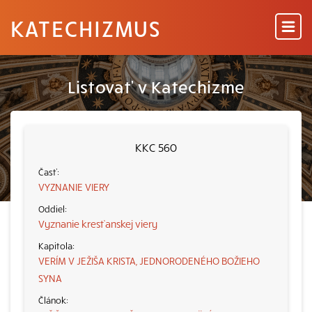
KATECHIZMUS
Listovať v Katechizme
KKC 560
VYZNANIE VIERY
Vyznanie kresťanskej viery
VERÍM V JEŽIŠA KRISTA, JEDNORODENÉHO BOŽIEHO
SYNA