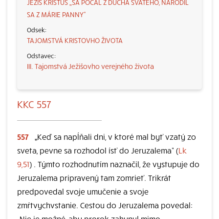
JEŽIŠ KRISTUS „SA POČAL Z DUCHA SVÄTÉHO, NARODIL
SA Z MÁRIE PANNY“
TAJOMSTVÁ KRISTOVHO ŽIVOTA
III. Tajomstvá Ježišovho verejného života
KKC 557
557
„Keď sa napĺňali dni, v ktoré mal byť vzatý zo
sveta, pevne sa rozhodol ísť do Jeruzalema“ (
Lk
9,51
) . Týmto rozhodnutím naznačil, že vystupuje do
Jeruzalema pripravený tam zomrieť. Trikrát
predpovedal svoje umučenie a svoje
zmŕtvychvstanie. Cestou do Jeruzalema povedal:
„Nie je možné, aby prorok zahynul mimo