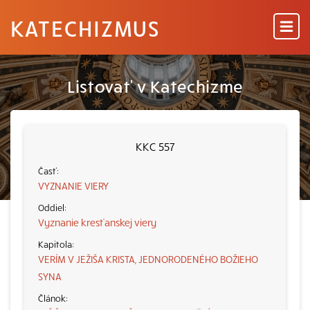
KATECHIZMUS
Listovať v Katechizme
KKC 557
VYZNANIE VIERY
Vyznanie kresťanskej viery
VERÍM V JEŽIŠA KRISTA, JEDNORODENÉHO BOŽIEHO
SYNA