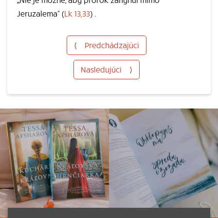
Jeruzalema“ (
Lk 13,33
) .
⟨
Predchádzajúci
Nasledujúci
⟩