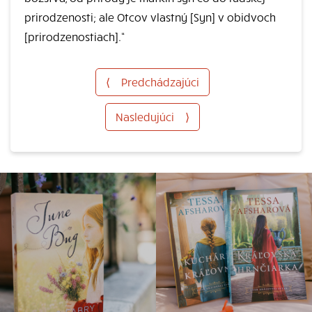
prirodzenosti; ale Otcov vlastný [Syn] v obidvoch
[prirodzenostiach].“
⟨
Predchádzajúci
Nasledujúci
⟩