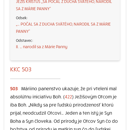
JEŽIŠ KRISTUS „SA POČAL Z DUCHA SVÄTÉHO, NARODIL
SA Z MÁRIE PANNY“
„… POČAL SA Z DUCHA SVÄTÉHO, NARODIL SA Z MÁRIE
PANNY“
II. … narodil sa z Márie Panny
KKC 503
503
Máriino panenstvo ukazuje, že pri vtelení mal
absolútnu iniciatívu Boh. (
422
) Ježišovým Otcom je
iba Boh. „Nikdy sa pre ľudskú prirodzenosť ktorú
prijal, neodcudzil Otcovi… Jeden a ten istý je Syn
Boha a Syn človeka. Od prírody je Otcov Syn čo do
božstva, od prírody je matkin syn čo do ľudskej