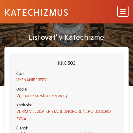
KATECHIZMUS
Listovať v Katechizme
KKC 503
VYZNANIE VIERY
Vyznanie kresťanskej viery
VERÍM V JEŽIŠA KRISTA, JEDNORODENÉHO BOŽIEHO
SYNA