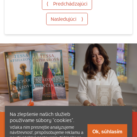
⟨
Predchádzajúci
Nasledujúci
⟩
Na zlepšenie našich služieb
používame súbory “cookies”.
Listovať
Obsah
Dokumenty a články
Vďaka nim presnejšie analyzujeme
Ok, súhlasím
návštevnosť, prispôsobujeme reklamu a