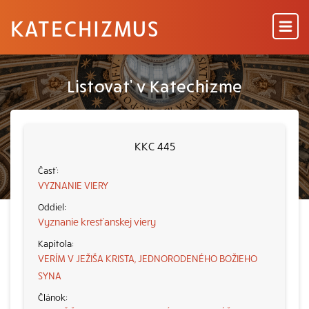
KATECHIZMUS
Listovať v Katechizme
KKC 445
VYZNANIE VIERY
Vyznanie kresťanskej viery
VERÍM V JEŽIŠA KRISTA, JEDNORODENÉHO BOŽIEHO
SYNA