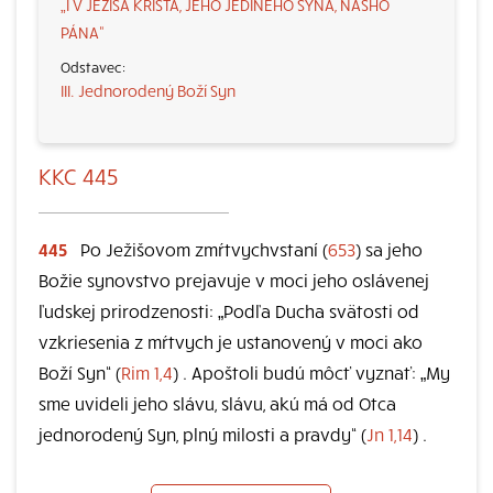
„I V JEŽIŠA KRISTA, JEHO JEDINÉHO SYNA, NÁŠHO
PÁNA“
III. Jednorodený Boží Syn
KKC 445
445
Po Ježišovom zmŕtvychvstaní (
653
) sa jeho
Božie synovstvo prejavuje v moci jeho oslávenej
ľudskej prirodzenosti: „Podľa Ducha svätosti od
vzkriesenia z mŕtvych je ustanovený v moci ako
Boží Syn“ (
Rim 1,4
) . Apoštoli budú môcť vyznať: „My
sme uvideli jeho slávu, slávu, akú má od Otca
jednorodený Syn, plný milosti a pravdy“ (
Jn 1,14
) .