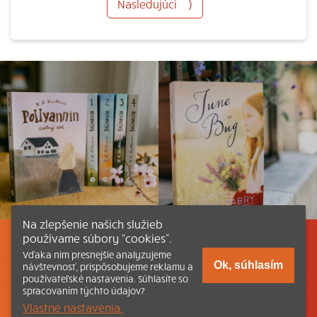
Nasledujúci
⟩
Na zlepšenie našich služieb
používame súbory “cookies”.
Listovať
Obsah
Dokumenty a články
Vďaka nim presnejšie analyzujeme
Ok, súhlasím
návštevnosť, prispôsobujeme reklamu a
používateľské nastavenia. Súhlasíte so
Kontakt
Tlačená verzia Katechizmu
spracovaním týchto údajov?
Vlastné nastavenia.
© 2026 katechizmus.sk |
Všetky práva vyhradené
| Táto stránka