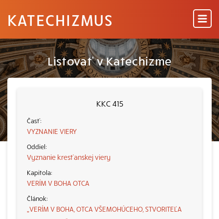
KATECHIZMUS
Listovať v Katechizme
KKC 415
VYZNANIE VIERY
Vyznanie kresťanskej viery
VERÍM V BOHA OTCA
„VERÍM V BOHA, OTCA VŠEMOHÚCEHO, STVORITEĽA