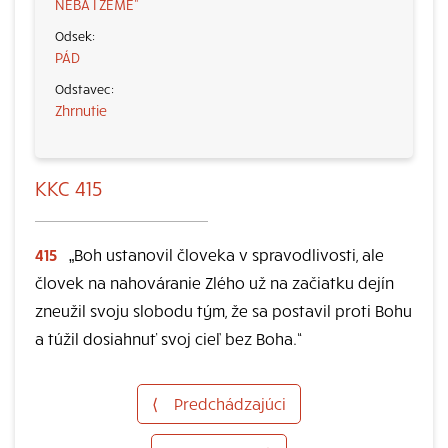
NEBA I ZEME“
PÁD
Zhrnutie
KKC 415
415
„Boh ustanovil človeka v spravodlivosti, ale
človek na nahováranie Zlého už na začiatku dejín
zneužil svoju slobodu tým, že sa postavil proti Bohu
a túžil dosiahnuť svoj cieľ bez Boha.“
⟨
Predchádzajúci