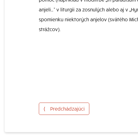
anjeli…“ v liturgii za zosnulých alebo aj v „H
spomienku niektorých anjelov (svätého Micha
strážcov).
⟨
Predchádzajúci