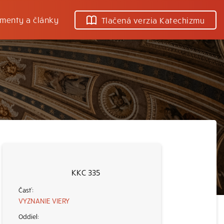
menty a články
Tlačená verzia Katechizmu
KKC 335
VYZNANIE VIERY