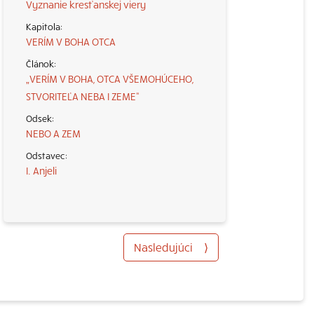
Vyznanie kresťanskej viery
VERÍM V BOHA OTCA
„VERÍM V BOHA, OTCA VŠEMOHÚCEHO,
STVORITEĽA NEBA I ZEME“
NEBO A ZEM
I. Anjeli
Nasledujúci
⟩