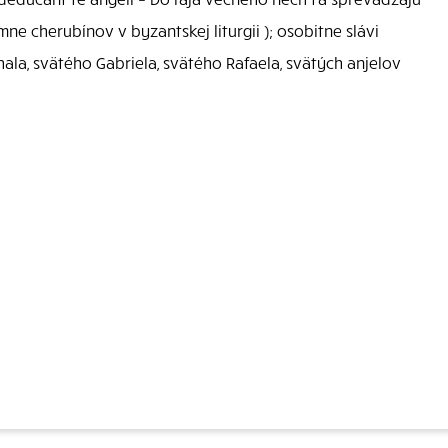
ymne cherubínov v byzantskej liturgii ); osobitne slávi
la, svätého Gabriela, svätého Rafaela, svätých anjelov