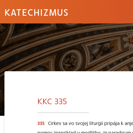
KATECHIZMUS
KKC 335
335
Cirkev sa vo svojej liturgii pripája k anj
pomoc (napríklad v modlitbe „In paradisum 