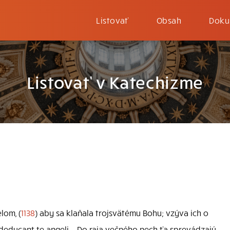
Listovať
Obsah
Doku
Listovať v Katechizme
elom, (
1138
) aby sa klaňala trojsvätému Bohu; vzýva ich o
deducant te angeli – Do raja večného nech ťa sprevádzajú