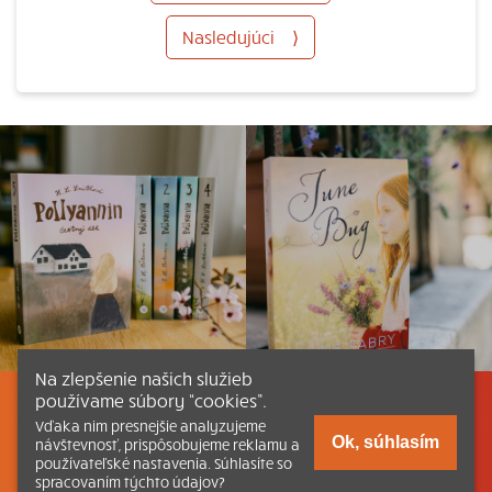
Nasledujúci
⟩
Na zlepšenie našich služieb
používame súbory “cookies”.
Listovať
Obsah
Dokumenty a články
Vďaka nim presnejšie analyzujeme
Ok, súhlasím
návštevnosť, prispôsobujeme reklamu a
používateľské nastavenia. Súhlasíte so
Kontakt
Tlačená verzia Katechizmu
spracovaním týchto údajov?