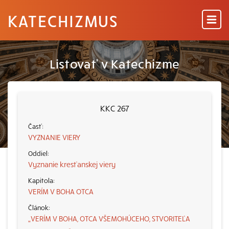
KATECHIZMUS
Listovať v Katechizme
KKC 267
VYZNANIE VIERY
Vyznanie kresťanskej viery
VERÍM V BOHA OTCA
„VERÍM V BOHA, OTCA VŠEMOHÚCEHO, STVORITEĽA