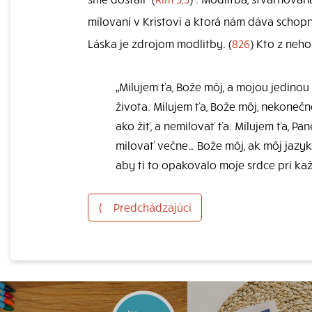
milovaní v Kristovi a ktorá nám dáva schopn
Láska je zdrojom modlitby. (
826
) Kto z neho
„Milujem ťa, Bože môj, a mojou jedino
života. Milujem ťa, Bože môj, nekonečn
ako žiť, a nemilovať ťa. Milujem ťa, Pa
milovať večne… Bože môj, ak môj jazyk
aby ti to opakovalo moje srdce pri k
⟨
Predchádzajúci