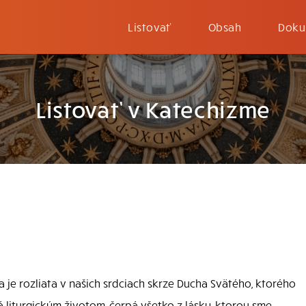
Listovať
Obsah
Doku
Listovať v Katechizme
 je rozliata v našich srdciach skrze Ducha Svätého, ktorého
á liturgickým životom, čerpá všetko z lásky, ktorou sme