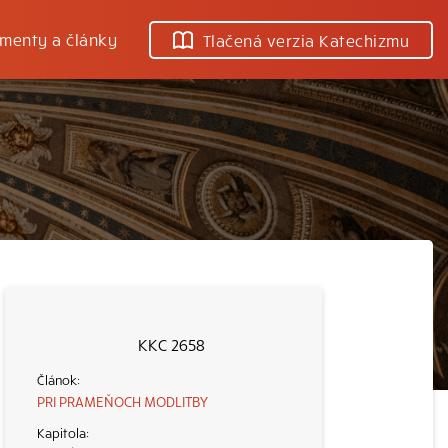
menty a články
Tlačená verzia Katechizmu
KKC 2658
PRI PRAMEŇOCH MODLITBY