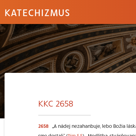
KATECHIZMUS
KKC 2658
2658
„A nádej nezahanbuje, lebo Božia láska
sme dostali“ (
Rim 5,5
) . Modlitba, stvárňovan