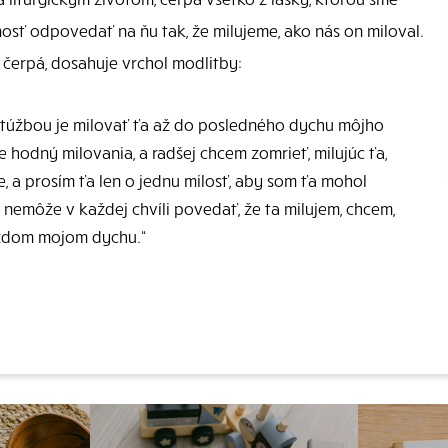
osť odpovedať na ňu tak, že milujeme, ako nás on miloval.
 čerpá, dosahuje vrchol modlitby:
u túžbou je milovať ťa až do posledného dychu môjho
e hodný milovania, a radšej chcem zomrieť, milujúc ťa,
ne, a prosím ťa len o jednu milosť, aby som ťa mohol
 nemôže v každej chvíli povedať, že ta milujem, chcem,
aždom mojom dychu.“