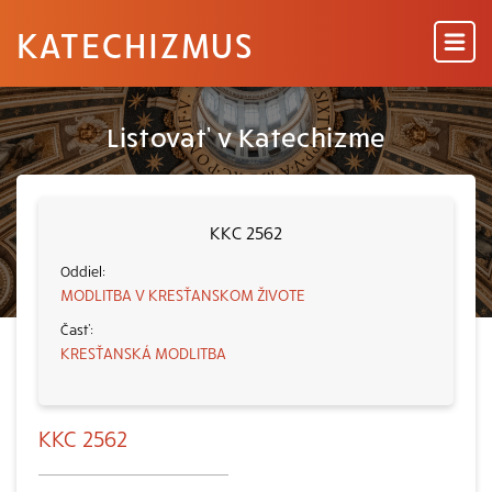
KATECHIZMUS
Listovať v Katechizme
KKC 2562
MODLITBA V KRESŤANSKOM ŽIVOTE
KRESŤANSKÁ MODLITBA
KKC 2562