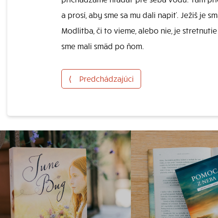
a prosí, aby sme sa mu dali napiť. Ježiš je 
Modlitba, či to vieme, alebo nie, je stretn
sme mali smäd po ňom.
⟨
Predchádzajúci