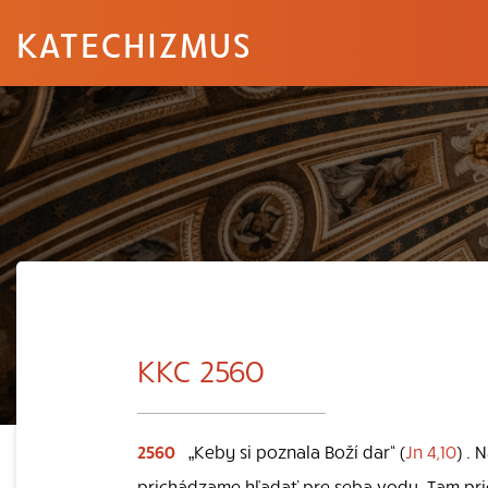
KATECHIZMUS
KKC 2560
2560
„Keby si poznala Boží dar“ (
Jn 4,10
) . 
prichádzame hľadať pre seba vodu. Tam pric