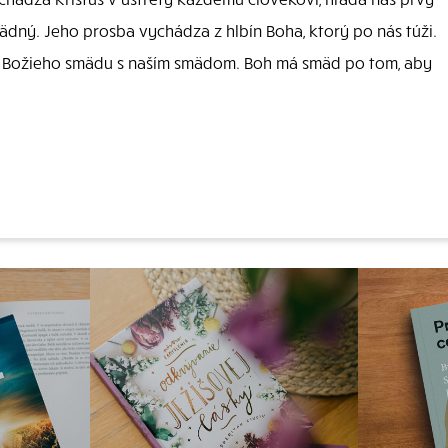
smädný. Jeho prosba vychádza z hlbín Boha, ktorý po nás túži.
utie Božieho smädu s naším smädom. Boh má smäd po tom, aby