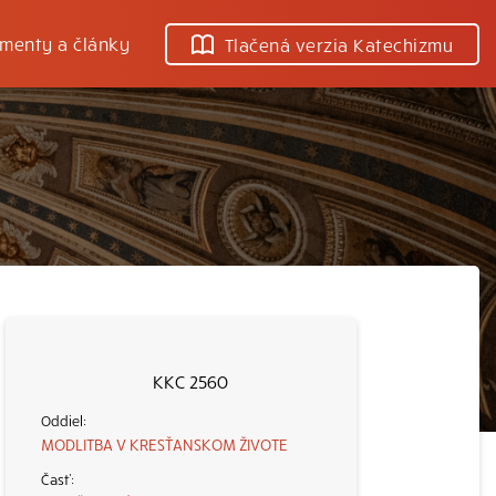
menty a články
Tlačená verzia Katechizmu
KKC 2560
MODLITBA V KRESŤANSKOM ŽIVOTE