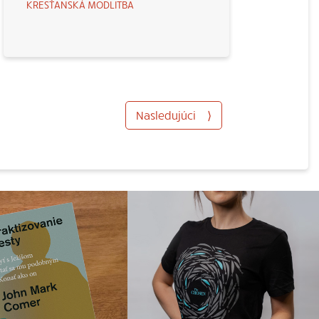
KRESŤANSKÁ MODLITBA
Nasledujúci
⟩