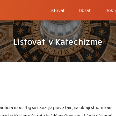
Listovať
Obsah
Doku
Listovať v Katechizme
Nádhera modlitby sa ukazuje práve tam, na okraji studní, kam
hádza Kristus v ústrety každému človekovi, hľadá nás prvý