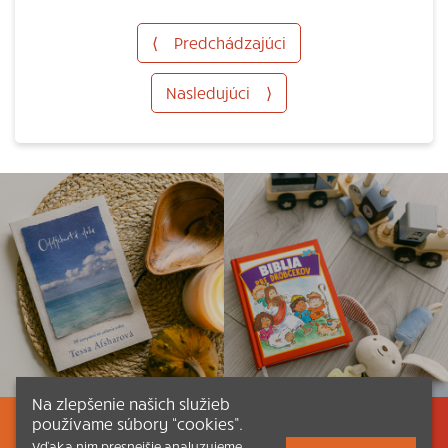
⟨
Predchádzajúci
Nasledujúci
⟩
Na zlepšenie našich služieb
používame súbory “cookies”.
Listovať
Obsah
Dokumenty a články
Vďaka nim presnejšie analyzujeme