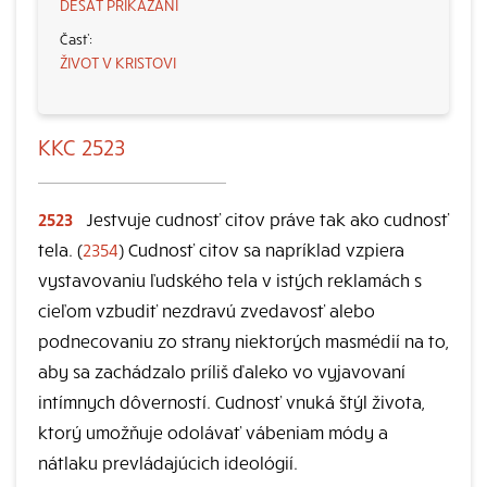
DESAŤ PRIKÁZANÍ
ŽIVOT V KRISTOVI
KKC 2523
2523
Jestvuje cudnosť citov práve tak ako cudnosť
tela. (
2354
) Cudnosť citov sa napríklad vzpiera
vystavovaniu ľudského tela v istých reklamách s
cieľom vzbudiť nezdravú zvedavosť alebo
podnecovaniu zo strany niektorých masmédií na to,
aby sa zachádzalo príliš ďaleko vo vyjavovaní
intímnych dôverností. Cudnosť vnuká štýl života,
ktorý umožňuje odolávať vábeniam módy a
nátlaku prevládajúcich ideológií.