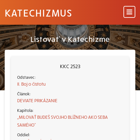
KATECHIZMUS
Listovať v Katechizme
KKC 2523
II. Boj o čistotu
DEVIATE PRIKÁZANIE
„MILOVAŤ BUDEŠ SVOJHO BLÍŽNEHO AKO SEBA
SAMÉHO“