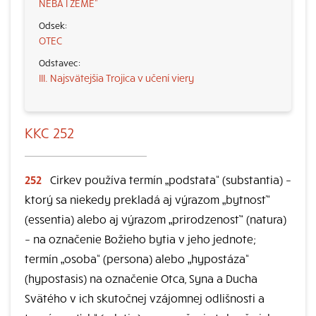
NEBA I ZEME“
OTEC
III. Najsvätejšia Trojica v učení viery
KKC 252
252
Cirkev používa termín „podstata“ (substantia) –
ktorý sa niekedy prekladá aj výrazom „bytnosť“
(essentia) alebo aj výrazom „prirodzenosť“ (natura)
– na označenie Božieho bytia v jeho jednote;
termín „osoba“ (persona) alebo „hypostáza“
(hypostasis) na označenie Otca, Syna a Ducha
Svätého v ich skutočnej vzájomnej odlišnosti a