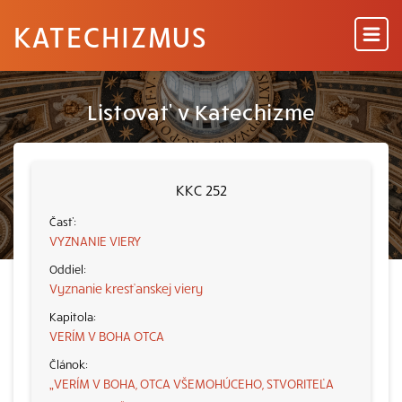
KATECHIZMUS
Listovať v Katechizme
KKC 252
VYZNANIE VIERY
Vyznanie kresťanskej viery
VERÍM V BOHA OTCA
„VERÍM V BOHA, OTCA VŠEMOHÚCEHO, STVORITEĽA