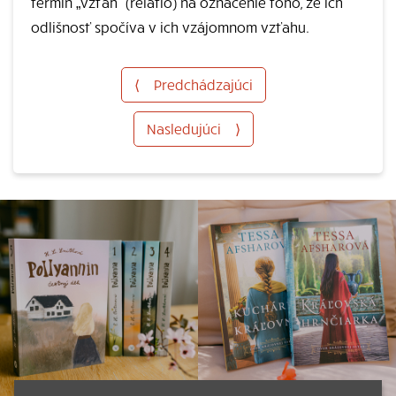
termín „vzťah“ (relatio) na označenie toho, že ich
odlišnosť spočíva v ich vzájomnom vzťahu.
⟨
Predchádzajúci
Nasledujúci
⟩