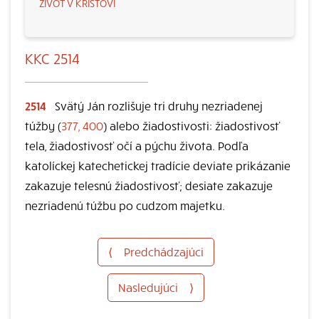
ŽIVOT V KRISTOVI
KKC 2514
2514
Svätý Ján rozlišuje tri druhy nezriadenej
túžby (
377, 400
) alebo žiadostivosti: žiadostivosť
tela, žiadostivosť očí a pýchu života. Podľa
katolíckej katechetickej tradície deviate prikázanie
zakazuje telesnú žiadostivosť; desiate zakazuje
nezriadenú túžbu po cudzom majetku.
⟨
Predchádzajúci
Nasledujúci
⟩