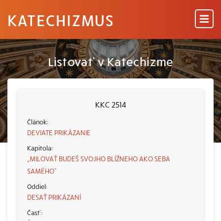
KATECHIZMUS
Listovať v Katechizme
KKC 2514
DEVIATE PRIKÁZANIE
„MILOVAŤ BUDEŠ SVOJHO BLÍŽNEHO AKO SEBA
SAMÉHO“
DESAŤ PRIKÁZANÍ