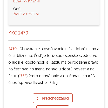
DESAŤ PRIKÁZANÍ
ŽIVOT V KRISTOVI
KKC 2479
2479
Ohováranie a osočovanie ničia dobré meno a
česť blížneho. Česť je totiž spoločenské svedectvo
o ľudskej dôstojnosti a každý má prirodzené právo
na česť svojho mena, na svoju dobrú povesť a na
úctu. (
1753
) Preto ohováranie a osočovanie narúša
čnosť spravodlivosti a lásky.
⟨
Predchádzajúci