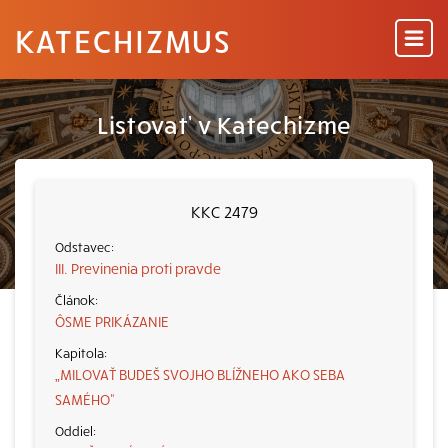
KATECHIZMUS
Listovať v Katechizme
KKC 2479
III. Previnenia proti pravde
ÔSME PRIKÁZANIE
„MILOVAŤ BUDEŠ SVOJHO BLÍŽNEHO AKO SEBA
SAMÉHO“