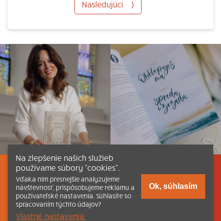
Nasledujúci
⟩
Na zlepšenie našich služieb
používame súbory “cookies”.
Listovať
Obsah
Dokumenty a články
Vďaka nim presnejšie analyzujeme
Ok, súhlasím
návštevnosť, prispôsobujeme reklamu a
používateľské nastavenia. Súhlasíte so
Kontakt
Tlačená verzia Katechizmu
spracovaním týchto údajov?
Vlastné nastavenia.
© 2026 katechizmus.sk |
Všetky práva vyhradené
| Táto stránka