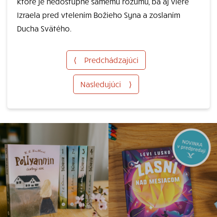
ktoré je nedostupné samému rozumu, ba aj viere
Izraela pred vtelením Božieho Syna a zoslaním
Ducha Svätého.
⟨
Predchádzajúci
Nasledujúci
⟩