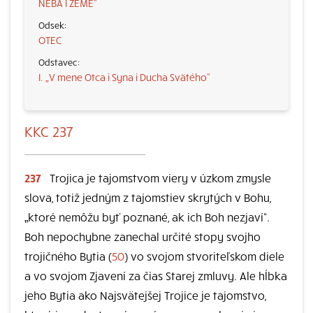
NEBA I ZEME“
OTEC
I. „V mene Otca i Syna i Ducha Svätého“
KKC 237
237
Trojica je tajomstvom viery v úzkom zmysle
slova, totiž jedným z tajomstiev skrytých v Bohu,
„ktoré nemôžu byť poznané, ak ich Boh nezjaví“.
Boh nepochybne zanechal určité stopy svojho
trojičného Bytia (
50
) vo svojom stvoriteľskom diele
a vo svojom Zjavení za čias Starej zmluvy. Ale hĺbka
jeho Bytia ako Najsvätejšej Trojice je tajomstvo,