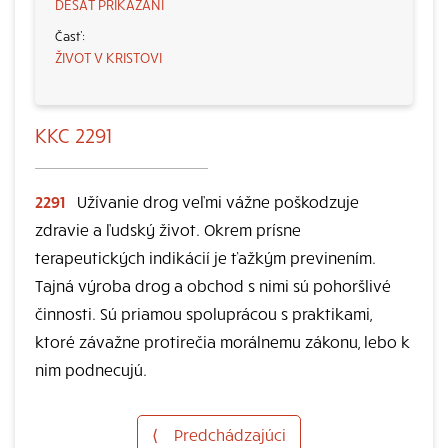
DESAŤ PRIKÁZANÍ
ŽIVOT V KRISTOVI
KKC 2291
2291
Užívanie drog veľmi vážne poškodzuje
zdravie a ľudský život. Okrem prísne
terapeutických indikácií je ťažkým previnením.
Tajná výroba drog a obchod s nimi sú pohoršlivé
činnosti. Sú priamou spoluprácou s praktikami,
ktoré závažne protirečia morálnemu zákonu, lebo k
nim podnecujú.
⟨
Predchádzajúci