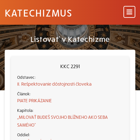
KATECHIZMUS
Listovať v Katechizme
KKC 2291
II. Rešpektovanie dôstojnosti človeka
PIATE PRIKÁZANIE
„MILOVAŤ BUDEŠ SVOJHO BLÍŽNEHO AKO SEBA
SAMÉHO“