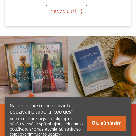
Nasledujúci
⟩
Na zlepšenie našich služieb
používame súbory “cookies”.
Listovať
Obsah
Dokumenty a články
Vďaka nim presnejšie analyzujeme
Ok, súhlasím
návštevnosť, prispôsobujeme reklamu a
používateľské nastavenia. Súhlasíte so
Kontakt
Tlačená verzia Katechizmu
spracovaním týchto údajov?