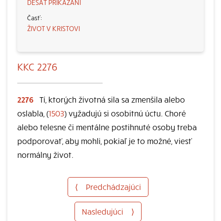
DESAŤ PRIKÁZANÍ
ŽIVOT V KRISTOVI
KKC 2276
2276
Tí, ktorých životná sila sa zmenšila alebo
oslabla, (
1503
) vyžadujú si osobitnú úctu. Choré
alebo telesne či mentálne postihnuté osoby treba
podporovať, aby mohli, pokiaľ je to možné, viesť
normálny život.
⟨
Predchádzajúci
Nasledujúci
⟩