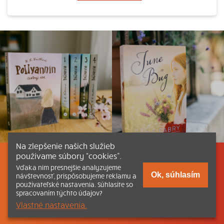
Na zlepšenie našich služieb
používame súbory “cookies”.
Listovať
Obsah
Dokumenty a články
Vďaka nim presnejšie analyzujeme
Ok, súhlasím
návštevnosť, prispôsobujeme reklamu a
používateľské nastavenia. Súhlasíte so
Kontakt
Tlačená verzia Katechizmu
spracovaním týchto údajov?
Vlastné nastavenia.
© 2026 katechizmus.sk |
Všetky práva vyhradené
| Táto stránka
funguje aj vďaka kresťanskému kníhkupectvu
Kumran.sk