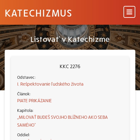
KATECHIZMUS
Listovať v Katechizme
KKC 2276
I. Rešpektovanie ľudského života
PIATE PRIKÁZANIE
„MILOVAŤ BUDEŠ SVOJHO BLÍŽNEHO AKO SEBA
SAMÉHO“