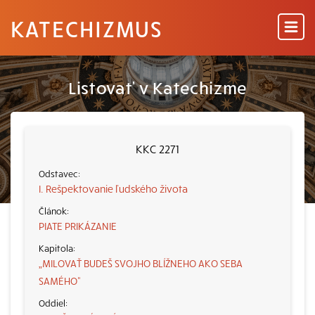
KATECHIZMUS
Listovať v Katechizme
KKC 2271
I. Rešpektovanie ľudského života
PIATE PRIKÁZANIE
„MILOVAŤ BUDEŠ SVOJHO BLÍŽNEHO AKO SEBA
SAMÉHO“