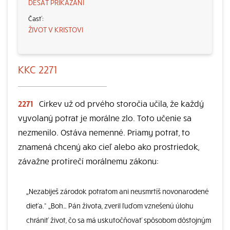
DESAŤ PRIKÁZANÍ
ŽIVOT V KRISTOVI
KKC 2271
2271
Cirkev už od prvého storočia učila, že každý
vyvolaný potrat je morálne zlo. Toto učenie sa
nezmenilo. Ostáva nemenné. Priamy potrat, to
znamená chcený ako cieľ alebo ako prostriedok,
závažne protirečí morálnemu zákonu:
„Nezabiješ zárodok potratom ani neusmrtíš novonarodené
dieťa.“ „Boh… Pán života, zveril ľuďom vznešenú úlohu
chrániť život, čo sa má uskutočňovať spôsobom dôstojným