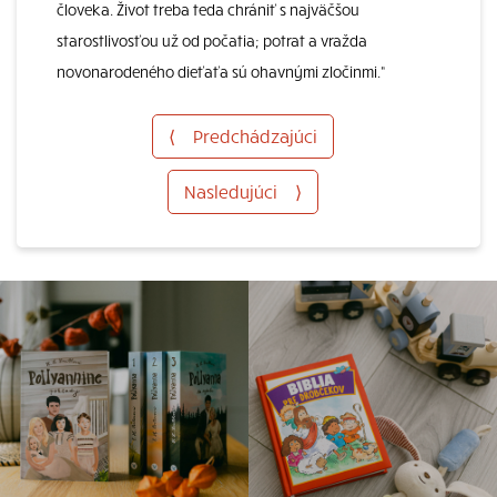
človeka. Život treba teda chrániť s najväčšou
starostlivosťou už od počatia; potrat a vražda
novonarodeného dieťaťa sú ohavnými zločinmi.“
⟨
Predchádzajúci
Nasledujúci
⟩