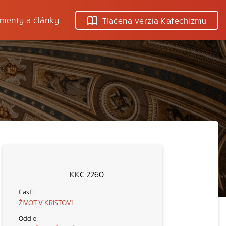
menty a články
Tlačená verzia Katechizmu
KKC 2260
ŽIVOT V KRISTOVI