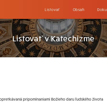
Listovať
Obsah
Doku
Listovať v Katechizme
opretkávaná pripomínaniami Božieho daru ľudského života