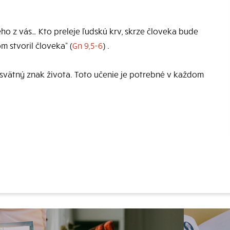
o z vás… Kto preleje ľudskú krv, skrze človeka bude
m stvoril človeka“ (
Gn 9,5-6
) .
svätný znak života. Toto učenie je potrebné v každom