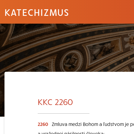
KATECHIZMUS
KKC 2260
2260
Zmluva medzi Bohom a ľudstvom je p
a vražednej násilnosti človeka: