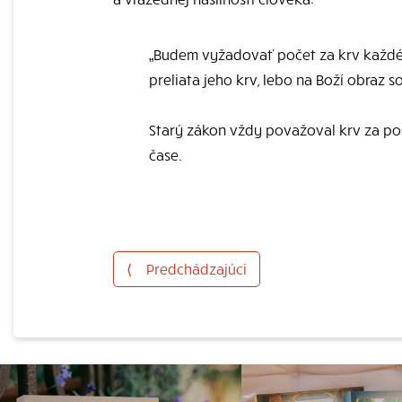
„Budem vyžadovať počet za krv každéh
preliata jeho krv, lebo na Boží obraz so
Starý zákon vždy považoval krv za po
čase.
⟨
Predchádzajúci