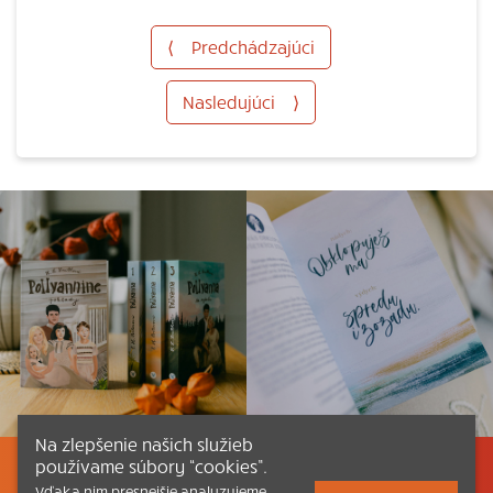
⟨
Predchádzajúci
Nasledujúci
⟩
Na zlepšenie našich služieb
používame súbory “cookies”.
Listovať
Obsah
Dokumenty a články
Vďaka nim presnejšie analyzujeme