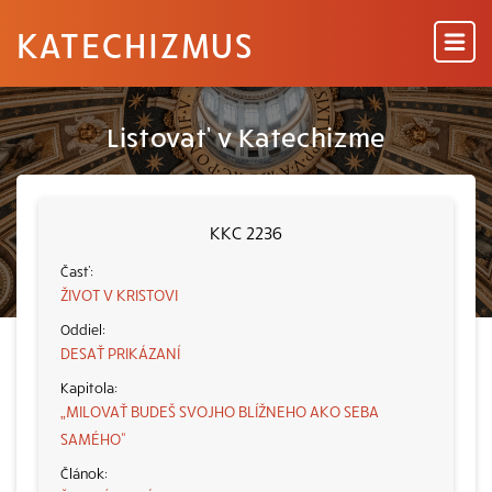
KATECHIZMUS
Listovať v Katechizme
KKC 2236
ŽIVOT V KRISTOVI
DESAŤ PRIKÁZANÍ
„MILOVAŤ BUDEŠ SVOJHO BLÍŽNEHO AKO SEBA
SAMÉHO“