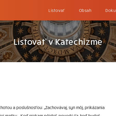
Listovať
Obsah
Doku
Listovať v Katechizme
hotou a poslušnosťou: „Zachovávaj, syn môj, prikázania
jej matky… Keď niekam pôjdeš, povedú ťa, keď budeš