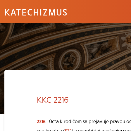
KATECHIZMUS
KKC 2216
2216
Úcta k rodičom sa prejavuje pravou oc
svojho otca (
532
) a nepohŕdaj naučením svo