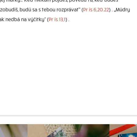
 zobudíš, budú sa s tebou rozprávať“ (
Pr ís 6,20.22
) . „Múdry
k nedbá na výčitky“ (
Pr ís 13,1
) .