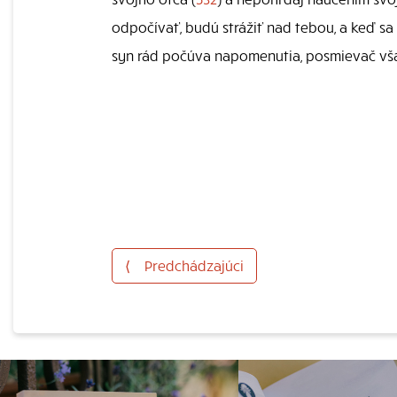
odpočívať, budú strážiť nad tebou, a keď sa
syn rád počúva napomenutia, posmievač vša
⟨
Predchádzajúci