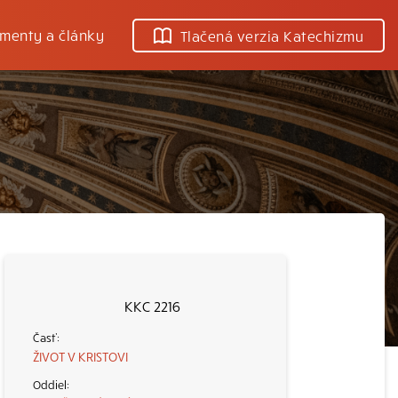
menty a články
Tlačená verzia Katechizmu
KKC 2216
ŽIVOT V KRISTOVI