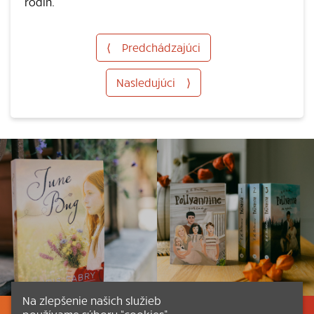
rodín.“
⟨
Predchádzajúci
Nasledujúci
⟩
Na zlepšenie našich služieb