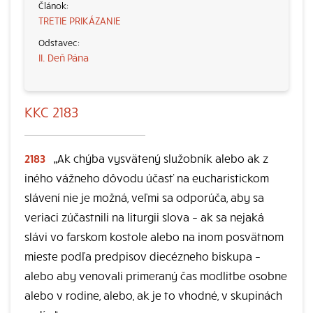
TRETIE PRIKÁZANIE
II. Deň Pána
KKC 2183
2183
„Ak chýba vysvätený služobník alebo ak z
iného vážneho dôvodu účasť na eucharistickom
slávení nie je možná, veľmi sa odporúča, aby sa
veriaci zúčastnili na liturgii slova – ak sa nejaká
slávi vo farskom kostole alebo na inom posvätnom
mieste podľa predpisov diecézneho biskupa –
alebo aby venovali primeraný čas modlitbe osobne
alebo v rodine, alebo, ak je to vhodné, v skupinách