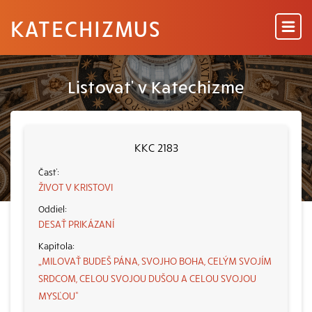
KATECHIZMUS
Listovať v Katechizme
KKC 2183
ŽIVOT V KRISTOVI
DESAŤ PRIKÁZANÍ
„MILOVAŤ BUDEŠ PÁNA, SVOJHO BOHA, CELÝM SVOJÍM
SRDCOM, CELOU SVOJOU DUŠOU A CELOU SVOJOU
MYSĽOU“