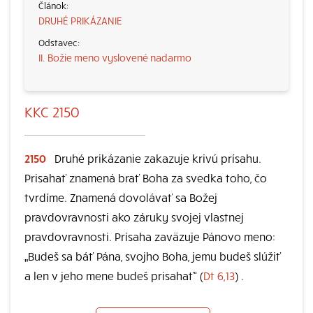
DRUHÉ PRIKÁZANIE
II. Božie meno vyslovené nadarmo
KKC 2150
2150
Druhé prikázanie zakazuje krivú prísahu.
Prisahať znamená brať Boha za svedka toho, čo
tvrdíme. Znamená dovolávať sa Božej
pravdovravnosti ako záruky svojej vlastnej
pravdovravnosti. Prísaha zaväzuje Pánovo meno:
„Budeš sa báť Pána, svojho Boha, jemu budeš slúžiť
a len v jeho mene budeš prisahať“ (
Dt 6,13
) .