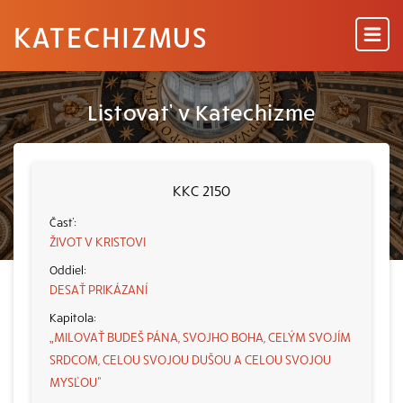
KATECHIZMUS
Listovať v Katechizme
KKC 2150
ŽIVOT V KRISTOVI
DESAŤ PRIKÁZANÍ
„MILOVAŤ BUDEŠ PÁNA, SVOJHO BOHA, CELÝM SVOJÍM
SRDCOM, CELOU SVOJOU DUŠOU A CELOU SVOJOU
MYSĽOU“