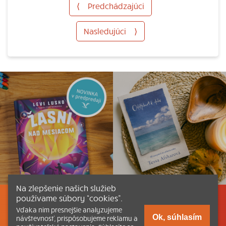
⟨
Predchádzajúci
Nasledujúci
⟩
Na zlepšenie našich služieb
používame súbory “cookies”.
Listovať
Obsah
Dokumenty a články
Vďaka nim presnejšie analyzujeme
Ok, súhlasím
návštevnosť, prispôsobujeme reklamu a