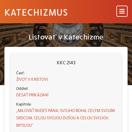
KATECHIZMUS
Listovať v Katechizme
KKC 2143
ŽIVOT V KRISTOVI
DESAŤ PRIKÁZANÍ
„MILOVAŤ BUDEŠ PÁNA, SVOJHO BOHA, CELÝM SVOJÍM
SRDCOM, CELOU SVOJOU DUŠOU A CELOU SVOJOU
MYSĽOU“