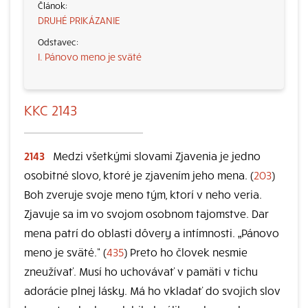
DRUHÉ PRIKÁZANIE
I. Pánovo meno je sväté
KKC 2143
2143
Medzi všetkými slovami Zjavenia je jedno
osobitné slovo, ktoré je zjavením jeho mena. (
203
)
Boh zveruje svoje meno tým, ktorí v neho veria.
Zjavuje sa im vo svojom osobnom tajomstve. Dar
mena patrí do oblasti dôvery a intímnosti. „Pánovo
meno je sväté.“ (
435
) Preto ho človek nesmie
zneužívať. Musí ho uchovávať v pamäti v tichu
adorácie plnej lásky. Má ho vkladať do svojich slov