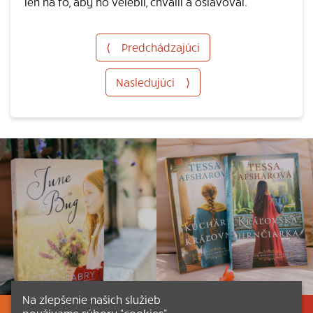
len na to, aby ho velebil, chválil a oslavoval.
⟨
Predchádzajúci
Nasledujúci
⟩
Na zlepšenie našich služieb