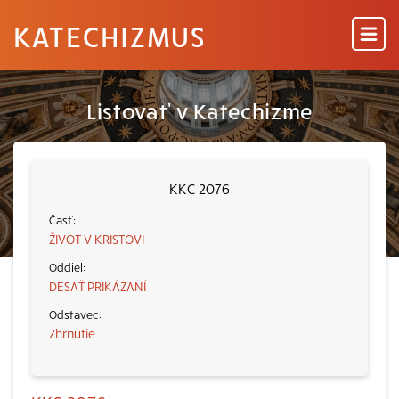
KATECHIZMUS
Listovať v Katechizme
KKC 2076
ŽIVOT V KRISTOVI
DESAŤ PRIKÁZANÍ
Zhrnutie