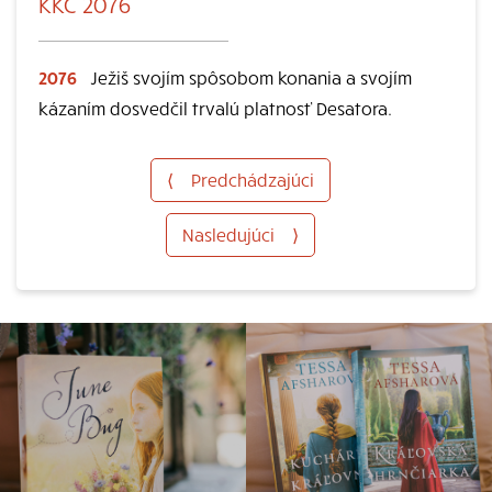
KKC 2076
2076
Ježiš svojím spôsobom konania a svojím
kázaním dosvedčil trvalú platnosť Desatora.
⟨
Predchádzajúci
Nasledujúci
⟩