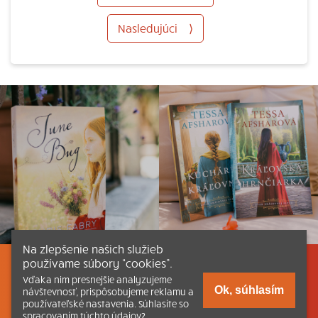
Nasledujúci
⟩
Na zlepšenie našich služieb
používame súbory “cookies”.
Listovať
Obsah
Dokumenty a články
Vďaka nim presnejšie analyzujeme
Ok, súhlasím
návštevnosť, prispôsobujeme reklamu a
používateľské nastavenia. Súhlasíte so
Kontakt
Tlačená verzia Katechizmu
spracovaním týchto údajov?