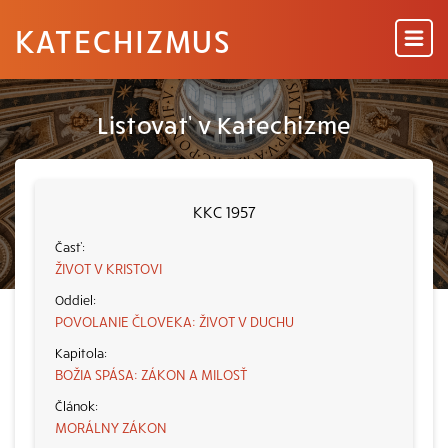
KATECHIZMUS
Listovať v Katechizme
KKC 1957
ŽIVOT V KRISTOVI
POVOLANIE ČLOVEKA: ŽIVOT V DUCHU
BOŽIA SPÁSA: ZÁKON A MILOSŤ
MORÁLNY ZÁKON