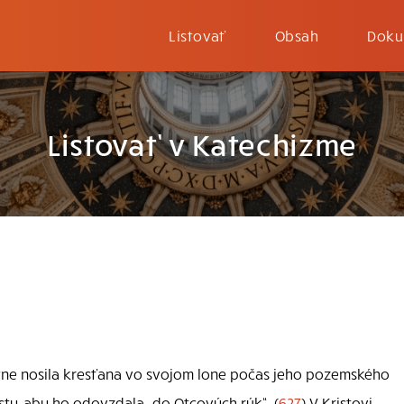
Listovať
Obsah
Doku
Listovať v Katechizme
stne nosila kresťana vo svojom lone počas jeho pozemského
sty, aby ho odovzdala „do Otcových rúk“. (
627
) V Kristovi