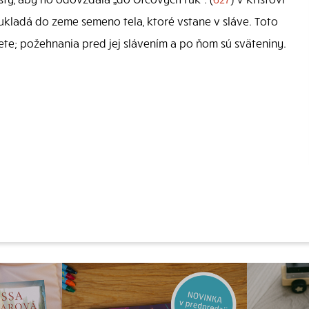
i ukladá do zeme semeno tela, ktoré vstane v sláve. Toto
bete; požehnania pred jej slávením a po ňom sú sväteniny.