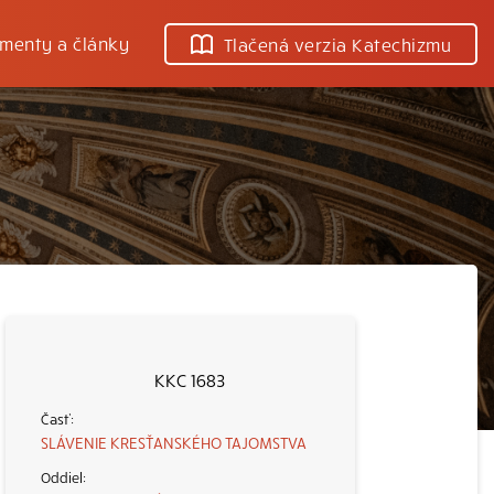
menty a články
Tlačená verzia Katechizmu
KKC 1683
SLÁVENIE KRESŤANSKÉHO TAJOMSTVA