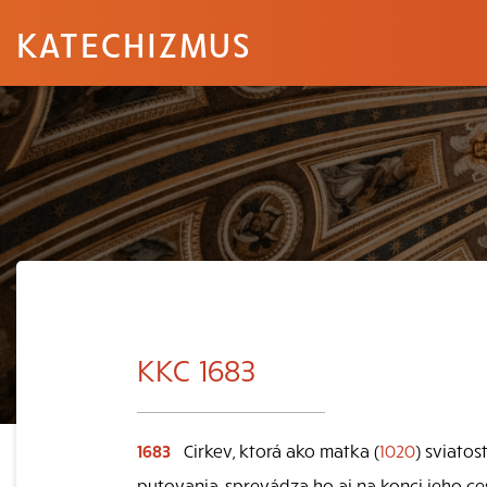
KATECHIZMUS
KKC 1683
1683
Cirkev, ktorá ako matka (
1020
) sviato
putovania, sprevádza ho aj na konci jeho ce