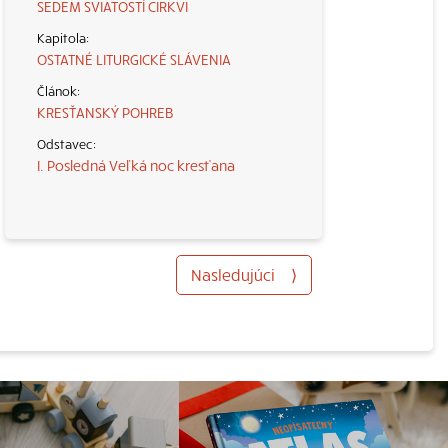
SEDEM SVIATOSTÍ CIRKVI
OSTATNÉ LITURGICKÉ SLÁVENIA
KRESŤANSKÝ POHREB
I. Posledná Veľká noc kresťana
Nasledujúci
⟩