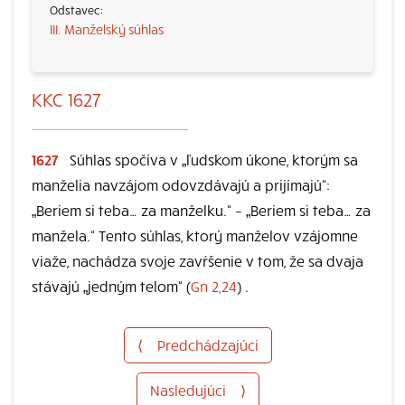
III. Manželský súhlas
KKC 1627
1627
Súhlas spočíva v „ľudskom úkone, ktorým sa
manželia navzájom odovzdávajú a prijímajú“:
„Beriem si teba… za manželku.“ – „Beriem si teba… za
manžela.“ Tento súhlas, ktorý manželov vzájomne
viaže, nachádza svoje zavŕšenie v tom, že sa dvaja
stávajú „jedným telom“ (
Gn 2,24
) .
⟨
Predchádzajúci
Nasledujúci
⟩