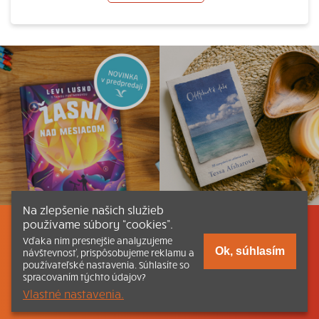
Na zlepšenie našich služieb
používame súbory “cookies”.
Listovať
Obsah
Dokumenty a články
Vďaka nim presnejšie analyzujeme
Ok, súhlasím
návštevnosť, prispôsobujeme reklamu a
používateľské nastavenia. Súhlasíte so
Kontakt
Tlačená verzia Katechizmu
spracovaním týchto údajov?
Vlastné nastavenia.
© 2026 katechizmus.sk |
Všetky práva vyhradené
| Táto stránka
funguje aj vďaka kresťanskému kníhkupectvu
Kumran.sk