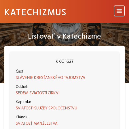
KATECHIZMUS
Listovať v Katechizme
KKC 1627
SLÁVENIE KRESŤANSKÉHO TAJOMSTVA
SEDEM SVIATOSTÍ CIRKVI
SVIATOSTI SLUŽBY SPOLOČENSTVU
SVIATOSŤ MANŽELSTVA