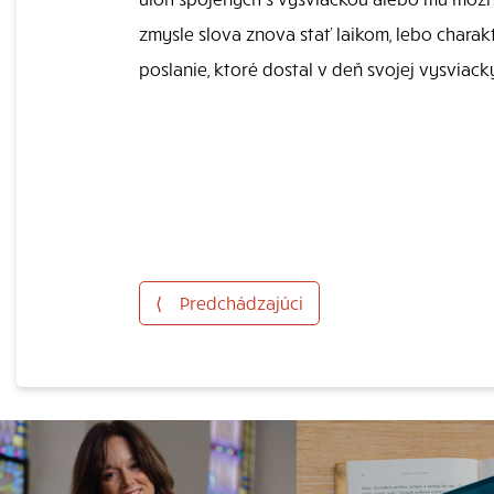
zmysle slova znova stať laikom, lebo chara
poslanie, ktoré dostal v deň svojej vysviack
⟨
Predchádzajúci