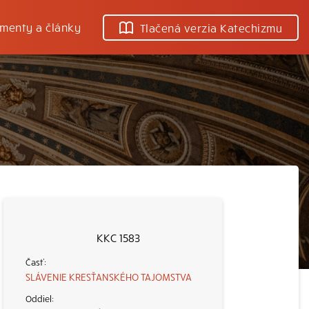
menty a články
Tlačená verzia Katechizmu
KKC 1583
SLÁVENIE KRESŤANSKÉHO TAJOMSTVA