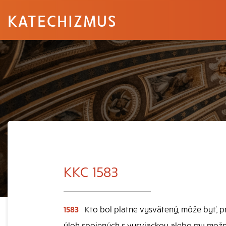
KATECHIZMUS
KKC 1583
1583
Kto bol platne vysvätený, môže byť,
úloh spojených s vysviackou alebo mu možno