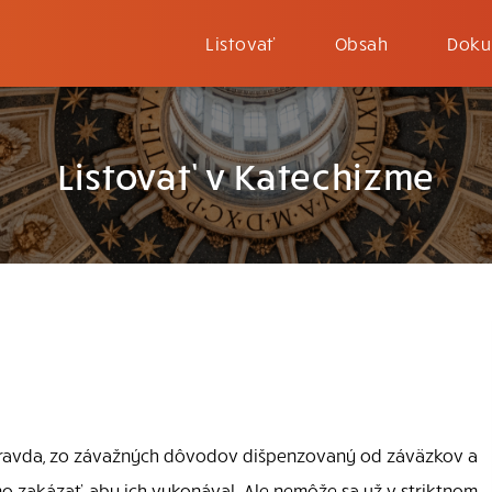
Listovať
Obsah
Doku
Listovať v Katechizme
 pravda, zo závažných dôvodov dišpenzovaný od záväzkov a
 zakázať, aby ich vykonával. Ale nemôže sa už v striktnom