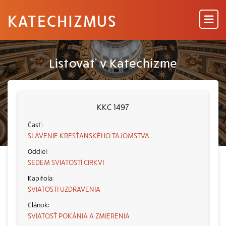
KATECHIZMUS
Listovať v Katechizme
KKC 1497
SLÁVENIE KRESŤANSKÉHO TAJOMSTVA
SEDEM SVIATOSTÍ CIRKVI
SVIATOSTI UZDRAVENIA
SVIATOSŤ POKÁNIA A ZMIERENIA